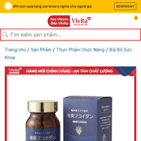
#10 món quà tặng sức khỏe ý nghĩa cho người già
XEM NGAY
0
/
/
/
Trang chủ
Sản Phẩm
Thực Phẩm Chức Năng
Bồi Bổ Sức
Khỏe