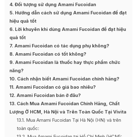
4
Đối tượng sử dụng Amami Fucoidan
5
Hướng dẫn cách sử dụng Amami Fucoidan để đạt
hiệu quả tốt
6
Lời khuyên khi dùng Amami Fucoidan để đạt hiệu
quả tốt
7
Amami Fucoidan có tác dụng phụ không?
8
Amami Fucoidan có tốt không?
9
Amami Fucoidan là thuốc hay thực phẩm chức
năng?
10
Cách nhận biết Amami Fucoidan chính hãng?
11
Amami Fucoidan có giá bao nhiêu?
12
Amami Fucoidan bán ở đâu?
13
Cách Mua Amami Fucoidan Chính Hãng, Chất
Lượng Ở HCM, Hà Nội và Trên Toàn Quốc Tại Vivita
13.1
Mua Amami Fucoidan Tại Hà Nội (HN) và trên
toàn quốc:
13.2
Mua Amami Fucoidan tại Hồ Chí Minh (HCM):