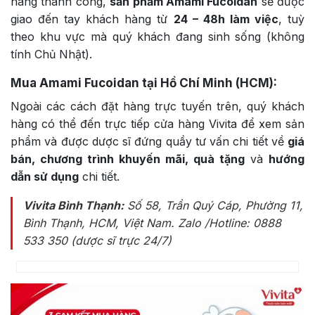
hàng thành công,
sản phẩm Amami Fucoidan
sẽ được
giao đến tay khách hàng từ
24 – 48h làm việc
, tuỳ
theo khu vực mà quý khách đang sinh sống (không
tính Chủ Nhật).
Mua Amami Fucoidan tại Hồ Chí Minh (HCM):
Ngoài các cách đặt hàng trực tuyến trên, quý khách
hàng có thể đến trực tiếp cửa hàng Vivita để xem sản
phẩm và được dược sĩ đứng quầy tư vấn chi tiết về
giá
bán, chương trình khuyến mãi, quà tặng
và
hướng
dẫn sử dụng
chi tiết.
Vivita Bình Thạnh:
Số 58, Trần Quý Cáp, Phường 11,
Bình Thạnh, HCM, Việt Nam
. Zalo /Hotline: 0888
533 350 (dược sĩ trực 24/7)