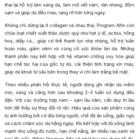
thai lại hỗ trợ làm sáng da, làm mờ vết nám, tàn nhang, đốm
sạm và giúp da đều màu, rạng rỡ hơn từng ngày.
Không chỉ dừng lại ở collagen và nhau thai, Program Alfe còn
chứa loạt chiết xuất thảo dược quý như hạt ý dĩ, actiso, hồng
hoa, diếp cá… giúp cơ thể thanh lọc nhẹ nhàng, hỗ trợ tuần
hoàn máu, giảm viêm và củng cố sức khỏe làn da. Những
thành phần này kết hợp với hệ vitamin chống oxy hóa giúp
hạn chế tác hại của gốc tự do, cải thiện tình trạng xỉn màu,
giúp da khoẻ từ sâu bên trong thay vì chỉ làm trắng bề mặt.
Theo nhiều phản hồi thực tế, người dùng ghi nhận da mềm
mịn, sáng và căng hơn sau khoảng 2–3 tuần sử dụng đều
đặn. Với các trường hợp nám – sạm lâu năm, cần duy trì lâu
hơn để thấy sự thay đổi rõ rệt. Hiệu quả của sản phẩm cũng
bị ảnh hưởng bởi cơ địa từng người, chế độ ăn uống, giấc ngủ
và cách chăm sóc da hằng ngày. Khi kết hợp với lối sống lành
mạnh như uống đủ nước, hạn chế nắng, ăn nhiều rau xanh và
ngủ đủ giấc, White Program Alfe sẽ phát huy tác dụng tối đa,