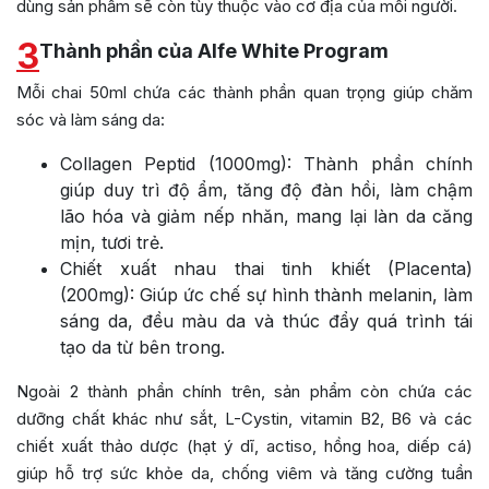
dùng sản phẩm sẽ còn tùy thuộc vào cơ địa của mỗi người.
3
Thành phần của Alfe White Program
Mỗi chai 50ml chứa các thành phần quan trọng giúp chăm
sóc và làm sáng da:
Collagen Peptid (1000mg): Thành phần chính
giúp duy trì độ ẩm, tăng độ đàn hồi, làm chậm
lão hóa và giảm nếp nhăn, mang lại làn da căng
mịn, tươi trẻ.
Chiết xuất nhau thai tinh khiết (Placenta)
(200mg): Giúp ức chế sự hình thành melanin, làm
sáng da, đều màu da và thúc đẩy quá trình tái
tạo da từ bên trong.
Ngoài 2 thành phần chính trên, sản phẩm còn chứa các
dưỡng chất khác như sắt, L-Cystin, vitamin B2, B6 và các
chiết xuất thảo dược (hạt ý dĩ, actiso, hồng hoa, diếp cá)
giúp hỗ trợ sức khỏe da, chống viêm và tăng cường tuần