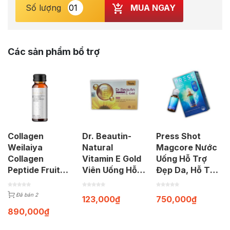
MUA NGAY
Số lượng
Các sản phẩm bổ trợ
Collagen
Dr. Beautin-
Press Shot
Weilaiya
Natural
Magcore Nước
Collagen
Vitamin E Gold
Uống Hỗ Trợ
Peptide Fruity
Viên Uống Hỗ
Đẹp Da, Hỗ Trợ
Drink Đẹp Da
Trợ Chống Oxy
Tăng Sức Đề
(Hộp 8 Chai)
Hóa, Lão Hóa,
Kháng (30ml x
Đã bán 2
123,000
₫
750,000
₫
Làm Đẹp Da
10 chai)
890,000
₫
(Hộp 30 viên)