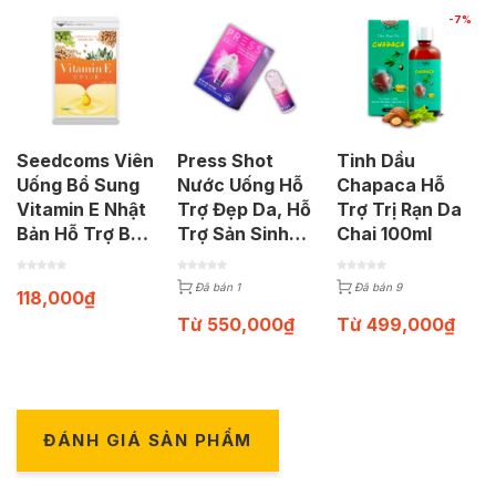
-7%
Seedcoms Viên
Press Shot
Tinh Dầu
Uống Bổ Sung
Nước Uống Hỗ
Chapaca Hỗ
Vitamin E Nhật
Trợ Đẹp Da, Hỗ
Trợ Trị Rạn Da
Bản Hỗ Trợ Bổ
Trợ Sản Sinh
Chai 100ml
Sung Vitamin E
Năng Lượng
Cho Cơ Thể
(Hộp 15ml x 10
Đã bán 1
Đã bán 9
118,000
₫
(Gói 30 viên)
chai)
Từ
550,000
₫
Từ
499,000
₫
ĐÁNH GIÁ SẢN PHẨM