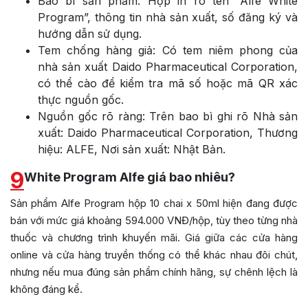
Bao bì sản phẩm: Hộp in rõ tên “Alfe White
Program”, thông tin nhà sản xuất, số đăng ký và
hướng dẫn sử dụng.
Tem chống hàng giả: Có tem niêm phong của
nhà sản xuất Daido Pharmaceutical Corporation,
có thể cào để kiểm tra mã số hoặc mã QR xác
thực nguồn gốc.
Nguồn gốc rõ ràng: Trên bao bì ghi rõ Nhà sản
xuất: Daido Pharmaceutical Corporation, Thương
hiệu: ALFE, Nơi sản xuất: Nhật Bản.
9
White Program Alfe giá bao nhiêu?
Sản phẩm Alfe Program hộp 10 chai x 50ml hiện đang được
bán với mức giá khoảng 594.000 VNĐ/hộp, tùy theo từng nhà
thuốc và chương trình khuyến mãi. Giá giữa các cửa hàng
online và cửa hàng truyền thống có thể khác nhau đôi chút,
nhưng nếu mua đúng sản phẩm chính hãng, sự chênh lệch là
không đáng kể.