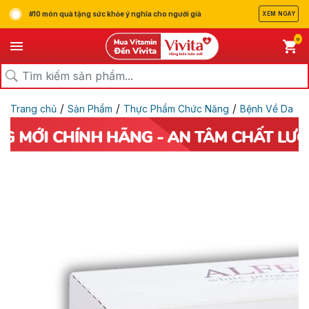
#10 món quà tặng sức khỏe ý nghĩa cho người già
XEM NGAY
0
/
/
/
Trang chủ
Sản Phẩm
Thực Phẩm Chức Năng
Bệnh Về Da