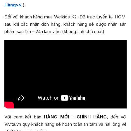
Hàng>>
).
Đối với khách hàng mua Welkids K2+D3 trực tuyến tại HCM,
sau khi xác nhận đơn hàng, khách hàng sẽ được nhận sản
phẩm sau 12h – 24h làm việc (không tính chủ nhật).
Với cam kết bán
HÀNG MỚI – CHÍNH HÃNG
, đến với
Vivita.vn quý khách hàng sẽ hoàn toàn an tâm và hài lòng về