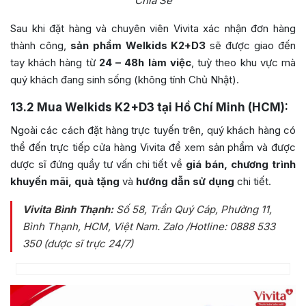
Chia Sẻ
Sau khi đặt hàng và chuyên viên Vivita xác nhận đơn hàng
thành công,
sản phẩm Welkids K2+D3
sẽ được giao đến
tay khách hàng từ
24 – 48h làm việc
, tuỳ theo khu vực mà
quý khách đang sinh sống (không tính Chủ Nhật).
13.2
Mua Welkids K2+D3 tại Hồ Chí Minh (HCM):
Ngoài các cách đặt hàng trực tuyến trên, quý khách hàng có
thể đến trực tiếp cửa hàng Vivita để xem sản phẩm và được
dược sĩ đứng quầy tư vấn chi tiết về
giá bán, chương trình
khuyến mãi, quà tặng
và
hướng dẫn sử dụng
chi tiết.
Vivita Bình Thạnh:
Số 58, Trần Quý Cáp, Phường 11,
Bình Thạnh, HCM, Việt Nam
. Zalo /Hotline: 0888 533
350 (dược sĩ trực 24/7)