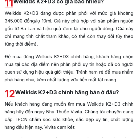
11
Welkids K2+D3 có giá bao nhiêu?
Welkids K2+D3 đang được phân phối với mức giá khoảng
345.000 đồng/lọ 10ml. Giá này phù hợp với sản phẩm nguồn
gốc từ Ba Lan và hiệu quả đem lại cho người dùng. (Giá này
chỉ mang tính chất tham khảo, có thể còn thay đổi tùy theo
từng thời điểm).
Để mua đúng Welkids K2+D3 chính hãng, khách hàng chọn
mua tại các địa điểm nên phân phối uy tín hoặc đã có người
quen sử dụng hiệu quả giới thiệu. Tránh ham rẻ để mua nhầm
phải hàng nhái, kém chất lượng vừa tiền mất tật mang.
12
Welkids K2+D3 chính hãng bán ở đâu?
Nếu khách hàng đang muốn tìm mua Welkids K2+D3 chính
hãng hãy đến ngay Nhà Thuốc Vivita. Chúng tôi chuyên cung
cấp TPCN chăm sóc sức khỏe, sắc đẹp uy tín, chất lượng
hàng đầu hiện nay. Vivita cam kết: