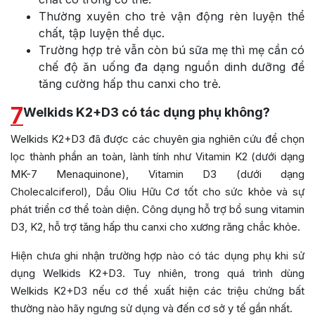
Thường xuyên cho trẻ vận động rèn luyện thể
chất, tập luyện thể dục.
Trường hợp trẻ vẫn còn bú sữa mẹ thì mẹ cần có
chế độ ăn uống đa dạng nguồn dinh dưỡng để
tăng cường hấp thu canxi cho trẻ.
7
Welkids K2+D3 có tác dụng phụ không?
Welkids K2+D3 đã được các chuyên gia nghiên cứu để chọn
lọc thành phần an toàn, lành tính như Vitamin K2 (dưới dạng
MK-7 Menaquinone), Vitamin D3 (dưới dạng
Cholecalciferol), Dầu Oliu Hữu Cơ tốt cho sức khỏe và sự
phát triển cơ thể toàn diện. Công dụng hỗ trợ bổ sung vitamin
D3, K2, hỗ trợ tăng hấp thu canxi cho xương răng chắc khỏe.
Hiện chưa ghi nhận trường hợp nào có tác dụng phụ khi sử
dụng Welkids K2+D3. Tuy nhiên, trong quá trình dùng
Welkids K2+D3 nếu cơ thể xuất hiện các triệu chứng bất
thường nào hãy ngưng sử dụng và đến cơ sở y tế gần nhất.