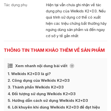
Tác dụng phụ
Hiện tại vẫn chưa ghi nhận về tác
dụng phụ của Welkids K2+D3. Nếu
quá trình sử dụng cơ thể có xuất
hiện các triệu chứng bất thường hãy
ngưng dùng sản phẩm và đến ngay
cơ sở y tế gần nhất
THÔNG TIN THAM KHẢO THÊM VỀ SẢN PHẨM
Ẩn
Xem nhanh nội dung bài viết
[
]
1
Welkids K2+D3 là gì?
2
Công dụng của Welkids K2+D3
3
Thành phần Welkids K2+D3
4
Đối tượng sử dụng Welkids K2+D3
5
Hướng dẫn cách sử dụng Welkids K2+D3
6
Lời khuyên khi dùng Welkids K2+D3 để đạt hiệu