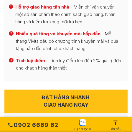
Hỗ trợ giao hàng tận nhà
- Miễn phí vận chuyển
1
một số sản phẩm theo chính sách giao hàng. Nhận
hàng và kiểm tra xong mới trả tiền.
Nhiều quà tặng và khuyến mãi hấp dẫn
- Mỗi
2
tháng Vivita đều có chương trình khuyến mãi và quà
tặng hấp dẫn dành cho khách hàng.
Tích luỹ điểm
- Tích luỹ điểm lên đến 2% giá trị đơn
3
cho khách hàng thân thiết.
ĐẶT HÀNG NHANH
GIAO HÀNG NGAY
Welkids K2+D3 Dung Dịch Hỗ Trợ
0902 6669 62
Bổ Sung D3, K2, Hỗ Trợ Hấp Thu
Lên đầu
Gặp dược sĩ