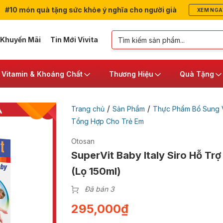
#10 món quà tặng sức khỏe ý nghĩa cho người già
XEM NGA
 Khuyến Mãi
Tin Mới Vivita
Vitamin & Khoáng Chất
Thương Hiệu
Quà Tặng
/
/
Trang chủ
Sản Phẩm
Thực Phẩm Bổ Sung V
Tổng Hợp Cho Trẻ Em
Otosan
SuperVit Baby Italy Siro Hỗ Tr
(Lọ 150ml)
Đã bán 3
295,000
₫