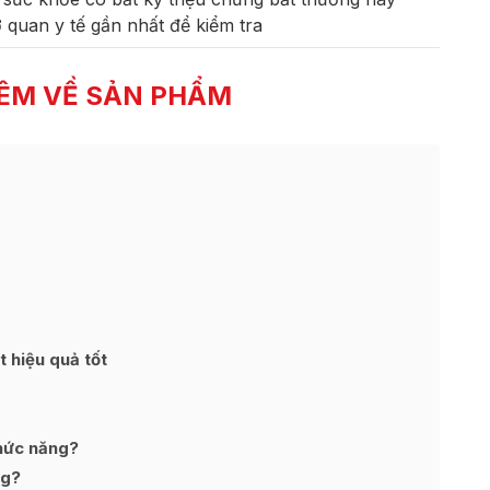
quan y tế gần nhất để kiểm tra
ÊM VỀ SẢN PHẨM
 hiệu quả tốt
hức năng?
ng?