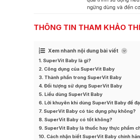
ngừng dùng và đến cơ 
THÔNG TIN THAM KHẢO TH
Xem nhanh nội dung bài viết
Ẩn
[
]
1
SuperVit Baby là gì?
2
Công dụng của SuperVit Baby
3
Thành phần trong SuperVit Baby
4
Đối tượng sử dụng SuperVit Baby
5
Liều dùng SuperVit Baby
6
Lời khuyên khi dùng SuperVit Baby để đạt
7
SuperVit Baby có tác dụng phụ không?
8
SuperVit Baby có tốt không?
9
SuperVit Baby là thuốc hay thực phẩm c
10
Cách nhận biết SuperVit Baby chính hã