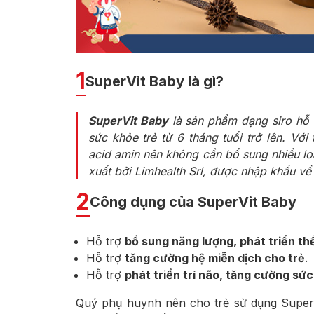
1
SuperVit Baby là gì?
SuperVit Baby
là
sản phẩm dạng siro hỗ 
sức khỏe trẻ từ 6 tháng tuổi trở lên. Với
acid amin nên không cần bổ sung nhiều lo
xuất bởi Limhealth Srl, được nhập khẩu v
2
Công dụng của SuperVit Baby
Hỗ trợ
bổ sung năng lượng, phát triển th
Hỗ trợ
tăng cường hệ miễn dịch cho trẻ
.
Hỗ trợ
phát triển trí não, tăng cường sứ
Quý phụ huynh nên cho trẻ sử dụng SuperV