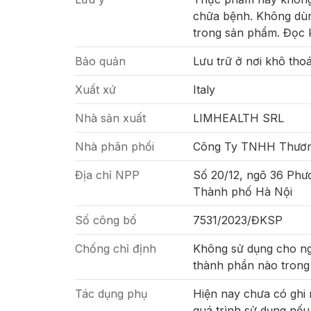
chữa bệnh. Không dùn
trong sản phẩm. Đọc 
Bảo quản
Lưu trữ ở nơi khô thoá
Xuất xứ
Italy
Nhà sản xuất
LIMHEALTH SRL
Nhà phân phối
Công Ty TNHH Thương
Địa chỉ NPP
Số 20/12, ngõ 36 Phư
Thành phố Hà Nội
Số công bố
7531/2023/ĐKSP
Chống chỉ định
Không sử dụng cho ng
thành phần nào tron
Tác dụng phụ
Hiện nay chưa có ghi
quá trình sử dụng nếu