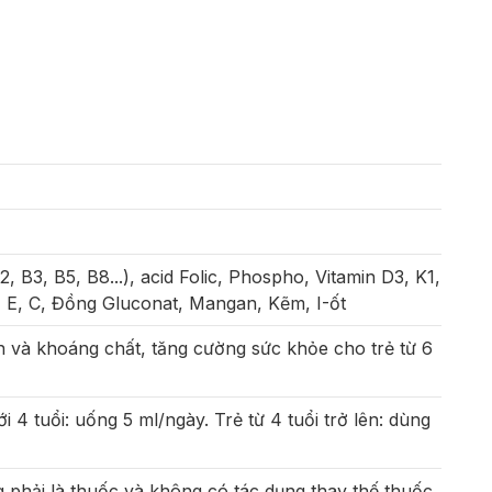
, B3, B5, B8...), acid Folic, Phospho, Vitamin D3, K1,
A, E, C, Đồng Gluconat, Mangan, Kẽm, I-ốt
n và khoáng chất, tăng cường sức khỏe cho trẻ từ 6
i 4 tuổi: uống 5 ml/ngày. Trẻ từ 4 tuổi trở lên: dùng
phải là thuốc và không có tác dụng thay thế thuốc