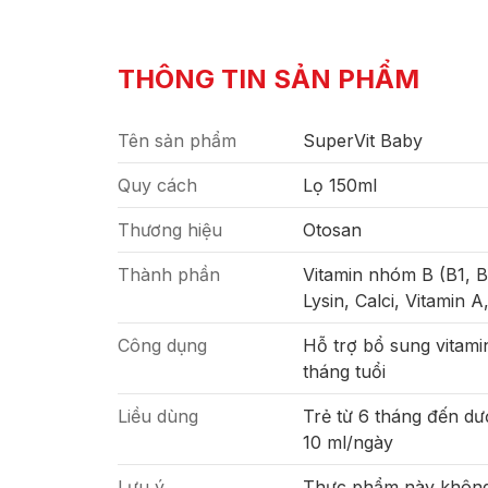
THÔNG TIN SẢN PHẨM
Tên sản phẩm
SuperVit Baby
Quy cách
Lọ 150ml
Thương hiệu
Otosan
Thành phần
Vitamin nhóm B (B1, B2
Lysin, Calci, Vitamin 
Công dụng
Hỗ trợ bổ sung vitami
tháng tuổi
Liều dùng
Trẻ từ 6 tháng đến dướ
10 ml/ngày
Lưu ý
Thực phẩm này không 