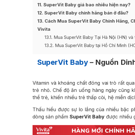
11
SuperVit Baby giá bao nhiêu hiện nay?
12
SuperVit Baby chính hãng bán ở đâu?
13
Cách Mua SuperVit Baby Chính Hãng, Ch
Vivita
13.1
Mua SuperVit Baby Tại Hà Nội (HN) và 
13.2
Mua SuperVit Baby tại Hồ Chí Minh (H
SuperVit Baby
– Nguồn Dinh
Vitamin và khoáng chất đóng vai trò rất qua
trẻ nhỏ. Chế độ ăn uống hàng ngày cũng k
thể trẻ, khiến nhiều trẻ thấp còi, hệ miễn d
Thấu hiểu được sự lo lắng của nhiều bậc ph
dòng sản phẩm
SuperVit Baby
được nhiều g