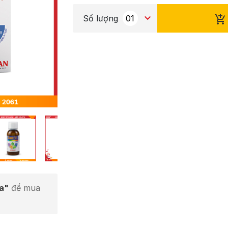
Số lượng
ta"
để mua