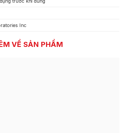
dụng trước khi dùng
ratories Inc
ÊM VỀ SẢN PHẨM