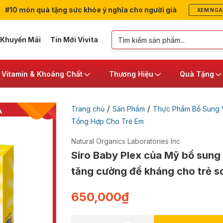
#10 món quà tặng sức khỏe ý nghĩa cho người già
XEM NGA
 Khuyến Mãi
Tin Mới Vivita
Vitamin & Khoáng Chất
Thương Hiệu
Quà Tặng
/
/
Trang chủ
Sản Phẩm
Thực Phẩm Bổ Sung V
Tổng Hợp Cho Trẻ Em
Natural Organics Laboratories Inc
Siro Baby Plex của Mỹ bổ sung 
tăng cường đề kháng cho trẻ sơ
650,000
₫