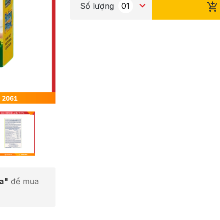
Số lượng
ta"
để mua