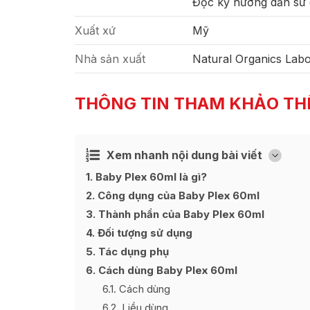
Đọc kỹ hướng dẫn sử 
Xuất xứ
Mỹ
Nhà sản xuất
Natural Organics Labo
THÔNG TIN THAM KHẢO TH
Xem nhanh nội dung bài viết
Ẩn
[
]
1
Baby Plex 60ml là gì?
2
Công dụng của Baby Plex 60ml
3
Thành phần của Baby Plex 60ml
4
Đối tượng sử dụng
5
Tác dụng phụ
6
Cách dùng Baby Plex 60ml
6.1
Cách dùng
6.2
Liều dùng