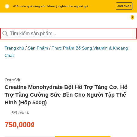
#10 món quà tặng sức khỏe ý nghĩa cho người già
XEM NGAY
0
/
/
Trang chủ
Sản Phẩm
Thực Phẩm Bổ Sung Vitamin & Khoáng
Chất
OstroVit
Creatine Monohydrate Bột Hỗ Trợ Tăng Cơ, Hỗ
Trợ Tăng Cường Sức Bền Cho Người Tập Thể
Hình (Hộp 500g)
Đã bán 0
750,000
₫