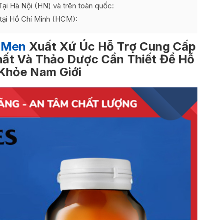
ại Hà Nội (HN) và trên toàn quốc:
tại Hồ Chí Minh (HCM):
r Men
Xuất Xứ Úc Hỗ Trợ Cung Cấp
hất Và Thảo Dược Cần Thiết Để Hỗ
Khỏe Nam Giới