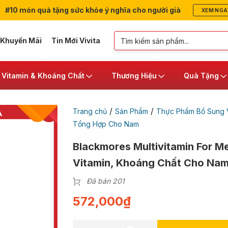
#10 món quà tặng sức khỏe ý nghĩa cho người già
XEM NGA
 Khuyến Mãi
Tin Mới Vivita
Vitamin & Khoáng Chất
Thương Hiệu
Quà Tặng
/
/
Trang chủ
Sản Phẩm
Thực Phẩm Bổ Sung V
Tổng Hợp Cho Nam
Blackmores Multivitamin For M
Vitamin, Khoáng Chất Cho Nam 
Đã bán 201
572,000
₫