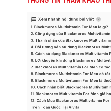
THÔNG TIN THAM KHẢO TH
Xem nhanh nội dung bài viết
Ẩn
[
]
1
Blackmores Multivitamin For Men là gì?
2
Công dụng của Blackmores Multivitamin
3
Thành phần của Blackmores Multivitami
4
Đối tượng nên sử dụng Blackmores Mult
5
Cách sử dụng Blackmores Multivitamin 
6
Lời khuyên khi dùng Blackmores Multivi
7
Blackmores Multivitamin For Men có tác
8
Blackmores Multivitamin For Men có tốt
9
Blackmores Multivitamin For Men là thu
10
Cách nhận biết Blackmores Multivitami
11
Blackmores Multivitamin For Men giá ba
12
Cách Mua Blackmores Multivitamin For 
Trên Toàn Quốc Tại Vivita