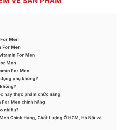
ÊM VỀ SẢN PHẨM
 For Men
n For Men
ivitamin For Men
For Men
tamin For Men
 dụng phụ không?
 không?
ốc hay thực phẩm chức năng
n For Men chính hãng
o nhiêu?
Men Chính Hãng, Chất Lượng Ở HCM, Hà Nội và