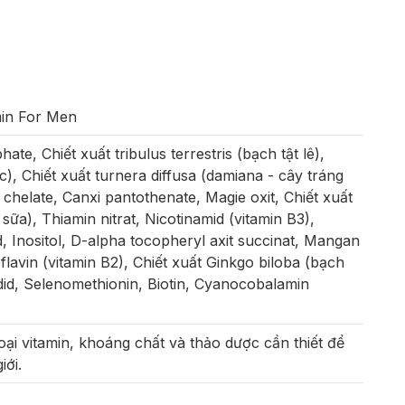
min For Men
te, Chiết xuất tribulus terrestris (bạch tật lê),
ic), Chiết xuất turnera diffusa (damiana - cây tráng
chelate, Canxi pantothenate, Magie oxit, Chiết xuất
ữa), Thiamin nitrat, Nicotinamid (vitamin B3),
, Inositol, D-alpha tocopheryl axit succinat, Mangan
oflavin (vitamin B2), Chiết xuất Ginkgo biloba (bạch
 iodid, Selenomethionin, Biotin, Cyanocobalamin
oại vitamin, khoáng chất và thảo dược cần thiết để
iới.