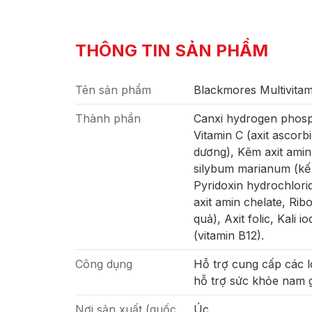
THÔNG TIN SẢN PHẨM
Tên sản phẩm
Blackmores Multivita
Thành phần
Canxi hydrogen phospha
Vitamin C (axit ascorb
dương), Kẽm axit amin 
silybum marianum (kế s
Pyridoxin hydrochlorid
axit amin chelate, Rib
quả), Axit folic, Kali
(vitamin B12).
Công dụng
Hỗ trợ cung cấp các l
hỗ trợ sức khỏe nam g
Nơi sản xuất (quốc
Úc