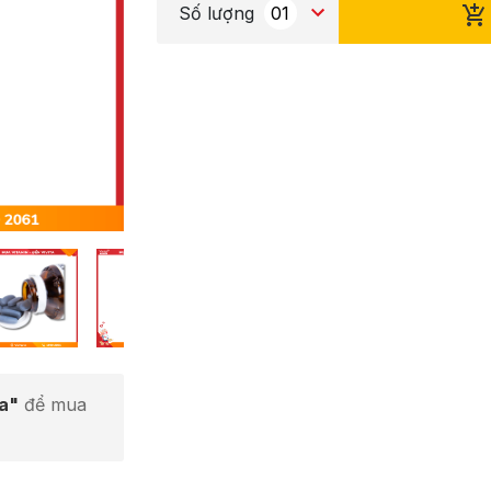
Số lượng
ta"
để mua