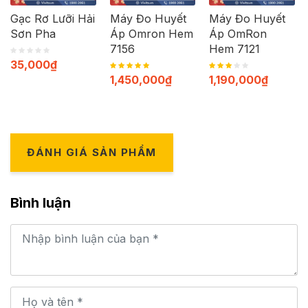
Gạc Rơ Lưỡi Hải
Máy Đo Huyết
Máy Đo Huyết
Sơn Pha
Áp Omron Hem
Áp OmRon
7156
Hem 7121
35,000
₫
1,450,000
₫
1,190,000
₫
ĐÁNH GIÁ SẢN PHẨM
Bình luận