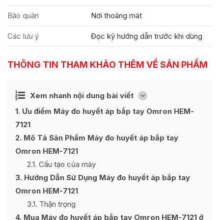
Bảo quản
Nơi thoáng mát
Các lưu ý
Đọc kỹ hướng dẫn trước khi dùng
THÔNG TIN THAM KHẢO THÊM VỀ SẢN PHẨM
Ẩn
Xem nhanh nội dung bài viết
[
]
1
Ưu điểm Máy đo huyết áp bắp tay Omron HEM-
7121
2
Mô Tả Sản Phẩm Máy đo huyết áp bắp tay
Omron HEM-7121
2.1
Cấu tạo của máy
3
Hướng Dẫn Sử Dụng Máy đo huyết áp bắp tay
Omron HEM-7121
3.1
Thận trọng
4
Mua Máy đo huyết áp bắp tay Omron HEM-7121 ở