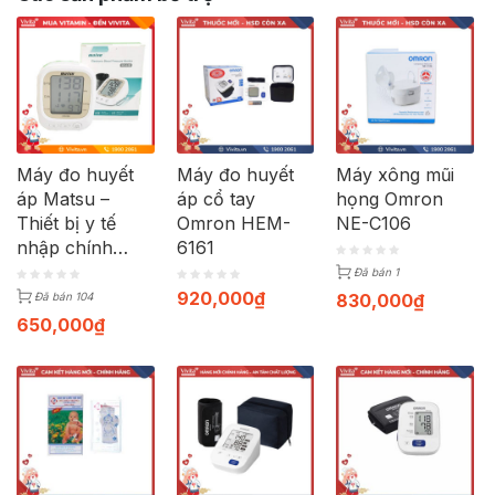
Máy đo huyết
Máy đo huyết
Máy xông mũi
áp Matsu –
áp cổ tay
họng Omron
Thiết bị y tế
Omron HEM-
NE-C106
nhập chính
6161
hãng từ Nhật
Đã bán 1
920,000
₫
830,000
₫
Đã bán 104
650,000
₫