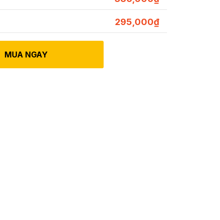
295,000
₫
MUA NGAY