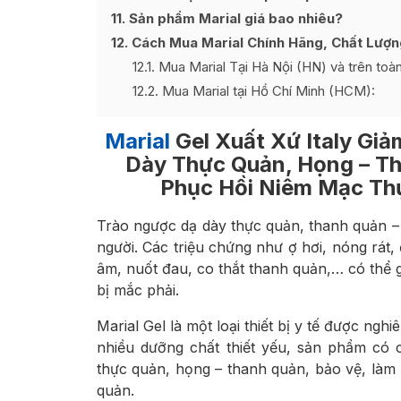
11
Sản phẩm Marial giá bao nhiêu?
12
Cách Mua Marial Chính Hãng, Chất Lượng
12.1
Mua Marial Tại Hà Nội (HN) và trên toà
12.2
Mua Marial tại Hồ Chí Minh (HCM):
Marial
Gel Xuất Xứ Italy Gi
Dày Thực Quản, Họng – Th
Phục Hồi Niêm Mạc Th
Trào ngược dạ dày thực quản, thanh quản – 
người. Các triệu chứng như ợ hơi, nóng rát,
âm, nuốt đau, co thắt thanh quản,… có thể
bị mắc phải.
Marial Gel là một loại thiết bị y tế được nghi
nhiều dưỡng chất thiết yếu, sản phẩm có 
thực quản, họng – thanh quản, bảo vệ, làm
quản.