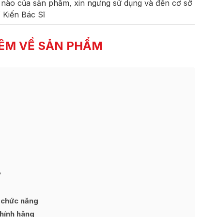
n nào của sản phẩm, xin ngưng sử dụng và đến cơ sở
Ý Kiến Bác Sĩ
ÊM VỀ SẢN PHẨM
?
 chức năng
hính hãng