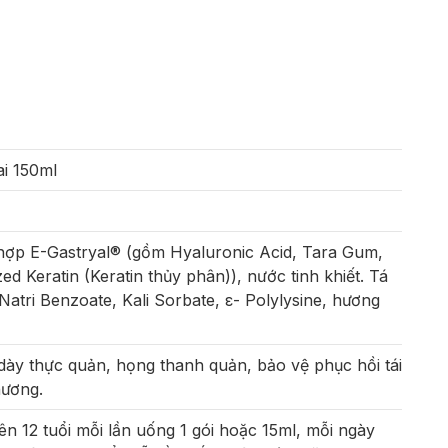
ai 150ml
 hợp E-Gastryal® (gồm Hyaluronic Acid, Tara Gum,
d Keratin (Keratin thủy phân)), nước tinh khiết. Tá
atri Benzoate, Kali Sorbate, ε- Polylysine, hương
ày thực quản, họng thanh quản, bảo vệ phục hồi tái
hương.
ên 12 tuổi mỗi lần uống 1 gói hoặc 15ml, mỗi ngày