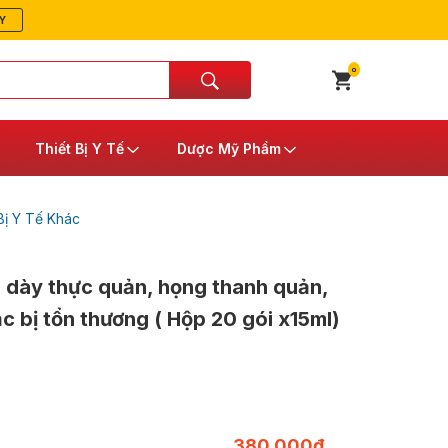
Y
0
Thiết Bị Y Tế
Dược Mỹ Phẩm
Bị Y Tế Khác
ạ dày thực quản, họng thanh quản,
c bị tổn thương ( Hộp 20 gói x15ml)
380,000
₫