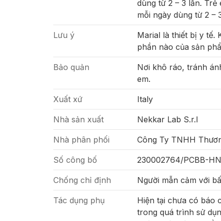
dùng từ 2 – 3 lần. Trẻ
mỗi ngày dùng từ 2 – 3
Lưu ý
Marial là thiết bị y t
phần nào của sản phẩ
Bảo quản
Nơi khô ráo, tránh ánh
em.
Xuất xứ
Italy
Nhà sản xuất
Nekkar Lab S.r.l
Nhà phân phối
Công Ty TNHH Thương
Số công bố
230002764/PCBB-H
Chống chỉ định
Người mẫn cảm với bấ
Tác dụng phụ
Hiện tại chưa có báo 
trong quá trình sử d