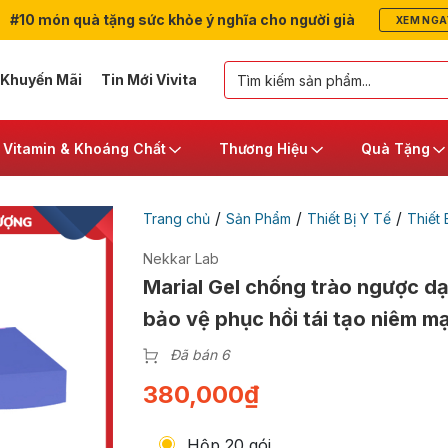
#10 món quà tặng sức khỏe ý nghĩa cho người già
XEM NGA
 Khuyến Mãi
Tin Mới Vivita
Vitamin & Khoáng Chất
Thương Hiệu
Quà Tặng
/
/
/
Trang chủ
Sản Phẩm
Thiết Bị Y Tế
Thiết 
Nekkar Lab
Marial Gel chống trào ngược d
bảo vệ phục hồi tái tạo niêm mạ
Đã bán 6
380,000
₫
Hộp 20 gói