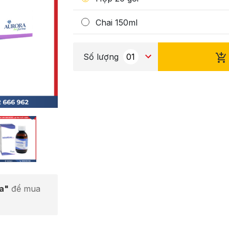
Chai 150ml
Số lượng
ta"
để mua