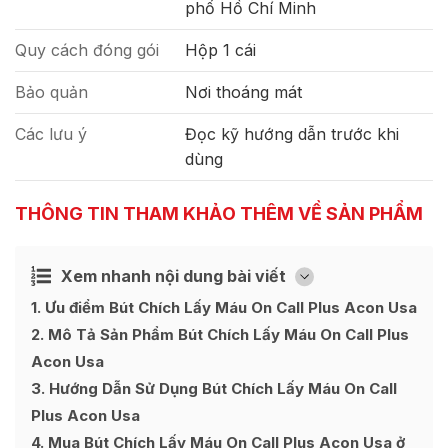
phố Hồ Chí Minh
Quy cách đóng gói
Hộp 1 cái
Bảo quản
Nơi thoáng mát
Các lưu ý
Đọc kỹ hướng dẫn trước khi
dùng
THÔNG TIN THAM KHẢO THÊM VỀ SẢN PHẨM
Xem nhanh nội dung bài viết
Ẩn
[
]
1
Ưu điểm Bút Chích Lấy Máu On Call Plus Acon Usa
2
Mô Tả Sản Phẩm Bút Chích Lấy Máu On Call Plus
Acon Usa
3
Hướng Dẫn Sử Dụng Bút Chích Lấy Máu On Call
Plus Acon Usa
4
Mua Bút Chích Lấy Máu On Call Plus Acon Usa ở