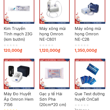
Kim Truyền
Máy xông mũi
Máy xông mũi
Tĩnh mạch 23G
họng Omron
họng Omron
(kim bướm)
NE-C801
NE-C28
120,000
₫
1,120,000
₫
1,350,000
₫
Máy Đo Huyết
Gạc y tế Hải
Que Test đường
Áp Omron Hem
Sơn Pha
huyết OnCall
7156
(20cm*20 cm)