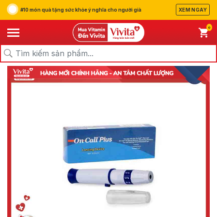
#10 món quà tặng sức khỏe ý nghĩa cho người già
XEM NGAY
0
/
/
/
Trang chủ
Sản Phẩm
Thiết Bị Y Tế
Thiết Bị Y Tế Khác