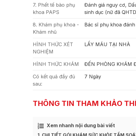
7. Phết tế bào phụ
Đánh giá nguy cơ, Dấ
khoa PAPS
sinh dục (nữ đã QHTD
8. Khám phụ khoa -
Bác sĩ phụ khoa đánh 
Khám nhũ
HÌNH THỨC XÉT
LẤY MÁU TẠI NHÀ
NGHIỆM
HÌNH THỨC KHÁM
ĐẾN PHÒNG KHÁM ĐỂ
Có kết quả đầy đủ
7 Ngày
sau:
THÔNG TIN THAM KHẢO TH
Xem nhanh nội dung bài viết
Ẩn
[
]
1
CHI TIẾT GÓI KHÁM SỨC KHỎE TẦM SOÁ