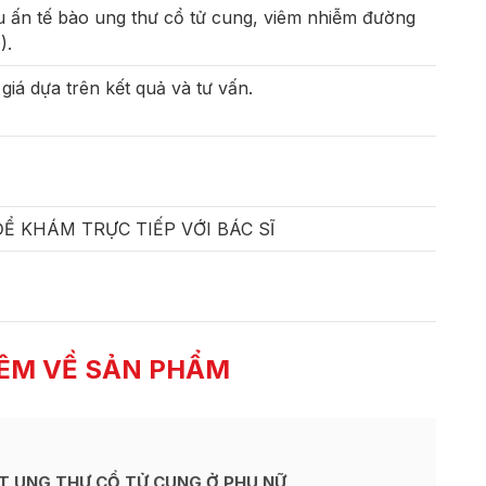
u ấn tế bào ung thư cổ tử cung, viêm nhiễm đường
).
giá dựa trên kết quả và tư vấn.
 KHÁM TRỰC TIẾP VỚI BÁC SĨ
ÊM VỀ SẢN PHẨM
T UNG THƯ CỔ TỬ CUNG Ở PHỤ NỮ