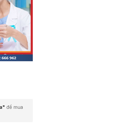
ta"
để mua