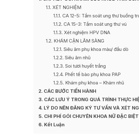
1.1
XÉT NGHIỆM
1.1.1
CA 12-5: Tầm soát ung thư buồng tr
1.1.2
CA 15-3: Tầm soát ung thư vú
1.1.3
Xét nghiệm HPV DNA
1.2
KHÁM CẬN LÂM SÀNG
1.2.1
Siêu âm phụ khoa màu/ đầu dò
1.2.2
Siêu âm nhũ
1.2.3
Soi tươi huyết trắng
1.2.4
Phết tế bào phụ khoa PAP
1.2.5
Khám phụ khoa – Khám nhũ
2
CÁC BƯỚC TIẾN HÀNH
3
CÁC LƯU Ý TRONG QUÁ TRÌNH THỰC HI
4
LÝ DO NÊN ĐĂNG KÝ TƯ VẤN VÀ XÉT N
5
CHI PHÍ GÓI CHUYÊN KHOA NỮ ĐẶC BIỆ
6
Kết Luận