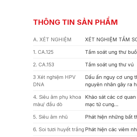
THÔNG TIN SẢN PHẨM
A. XÉT NGHIỆM
XÉT NGHIỆM TẦM S
1. CA.125
Tầm soát ung thư buồ
2. CA.153
Tầm soát ung thư vú
3 Xét nghiệm HPV
Dấu ấn nguy cơ ung th
DNA
nguyên nhân gây ra h
4. Siêu âm phụ khoa
Khảo sát các cơ quan 
màu/ đầu dò
mạc tử cung…
5. Siêu âm nhũ
Phát hiện những bất t
6. Soi tươi huyết trắng
Phát hiện các viêm nh