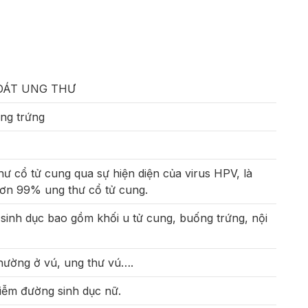
OÁT UNG THƯ
ng trứng
ư cổ tử cung qua sự hiện diện của virus HPV, là
ơn 99% ung thư cổ tử cung.
sinh dục bao gồm khối u tử cung, buống trứng, nội
hường ở vú, ung thư vú….
iễm đường sinh dục nữ.