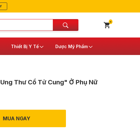
Y
0
Thiết Bị Y Tế
Dược Mỹ Phẩm
 Ung Thư Cổ Tử Cung" Ở Phụ Nữ
MUA NGAY