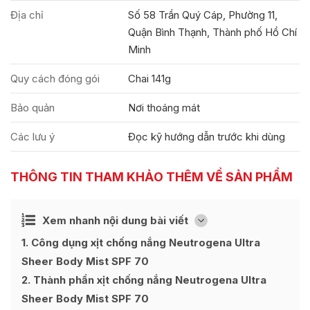
Địa chỉ
Số 58 Trần Quý Cáp, Phường 11,
Quận Bình Thạnh, Thành phố Hồ Chí
Minh
Quy cách đóng gói
Chai 141g
Bảo quản
Nơi thoáng mát
Các lưu ý
Đọc kỹ hướng dẫn trước khi dùng
THÔNG TIN THAM KHẢO THÊM VỀ SẢN PHẨM
Ẩn
Xem nhanh nội dung bài viết
[
]
1
Công dụng xịt chống nắng Neutrogena Ultra
Sheer Body Mist SPF 70
2
Thành phần xịt chống nắng Neutrogena Ultra
Sheer Body Mist SPF 70