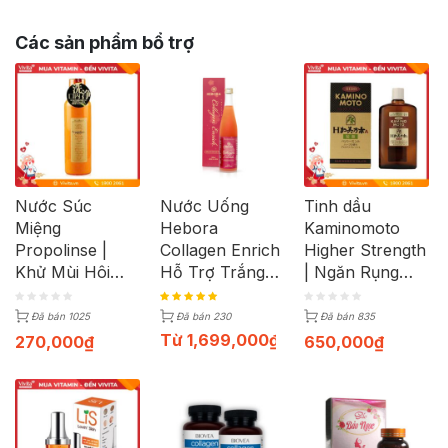
Các sản phẩm bổ trợ
Nước Súc
Nước Uống
Tinh dầu
Miệng
Hebora
Kaminomoto
Propolinse |
Collagen Enrich
Higher Strength
Khử Mùi Hôi
Hỗ Trợ Trắng
| Ngăn Rụng
Miệng, Trắng
Da, Ngăn Lão
Tóc | Chai
Răng | Chai
Hóa (Chai
200ml
Đã bán 1025
Đã bán 230
Đã bán 835
600ml
500ml)
Từ
1,699,000
₫
270,000
₫
650,000
₫