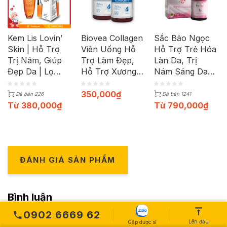
Kem Lis Lovin’
Biovea Collagen
Sắc Bảo Ngọc
Skin | Hỗ Trợ
Viên Uống Hỗ
Hỗ Trợ Trẻ Hóa
Trị Nám, Giúp
Trợ Làm Đẹp,
Làn Da, Trị
Đẹp Da | Lọ
Hỗ Trợ Xương
Nám Sáng Da
30ml
Chắc Khỏe
(Hộp 60 Viên)
(Hộp 120 viên)
350,000
₫
Đã bán 226
Đã bán 1241
Từ
380,000
₫
Từ
790,000
₫
ĐÁNH GIÁ SẢN PHẨM
Bình luận
0902 6669 62
Lên đầu
Gặp dược sĩ