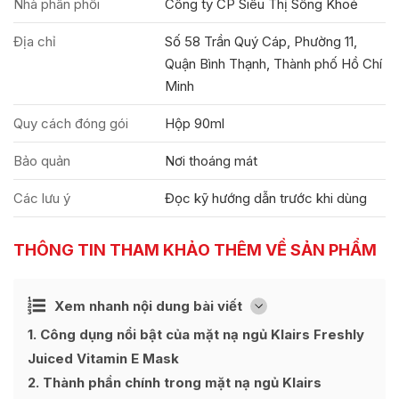
Nhà phân phối
Công ty CP Siêu Thị Sống Khoẻ
Địa chỉ
Số 58 Trần Quý Cáp, Phường 11,
Quận Bình Thạnh, Thành phố Hồ Chí
Minh
Quy cách đóng gói
Hộp 90ml
Bảo quản
Nơi thoáng mát
Các lưu ý
Đọc kỹ hướng dẫn trước khi dùng
THÔNG TIN THAM KHẢO THÊM VỀ SẢN PHẨM
Ẩn
Xem nhanh nội dung bài viết
[
]
1
Công dụng nổi bật của mặt nạ ngủ Klairs Freshly
Juiced Vitamin E Mask
2
Thành phần chính trong mặt nạ ngủ Klairs