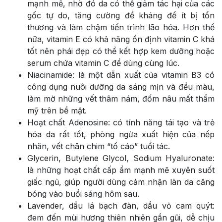
mạnh mẽ, nhờ đó da có thể giảm tác hại của các
gốc tự do, tăng cường đề kháng để ít bị tổn
thương và làm chậm tiến trình lão hóa. Hơn thế
nữa, vitamin E có khả năng ổn định vitamin C khá
tốt nên phái đẹp có thể kết hợp kem dưỡng hoặc
serum chứa vitamin C để dùng cùng lúc.
Niacinamide: là một dẫn xuất của vitamin B3 có
công dụng nuôi dưỡng da sáng mịn và đều màu,
làm mờ những vết thâm nám, đốm nâu mất thẩm
mỹ trên bề mặt.
Hoạt chất Adenosine: có tính năng tái tạo và trẻ
hóa da rất tốt, phòng ngừa xuất hiện của nếp
nhăn, vết chân chim “tố cáo” tuổi tác.
Glycerin, Butylene Glycol, Sodium Hyaluronate:
là những hoạt chất cấp ẩm mạnh mẽ xuyên suốt
giấc ngủ, giúp người dùng cảm nhận làn da căng
bóng vào buổi sáng hôm sau.
Lavender, dầu lá bạch đàn, dầu vỏ cam quýt:
đem đến mùi hương thiên nhiên gần gũi, dễ chịu