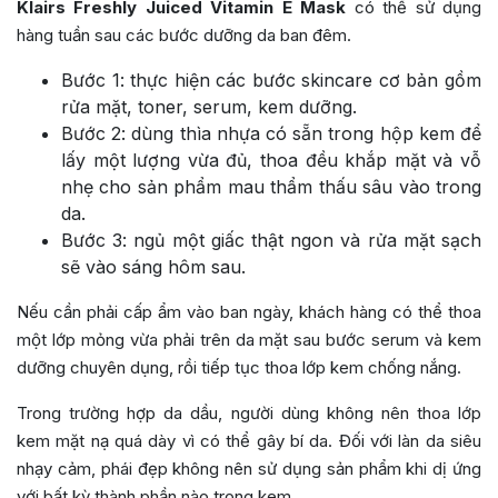
Klairs Freshly Juiced Vitamin E Mask
có thể sử dụng
hàng tuần sau các bước dưỡng da ban đêm.
Bước 1: thực hiện các bước skincare cơ bản gồm
rửa mặt, toner, serum, kem dưỡng.
Bước 2: dùng thìa nhựa có sẵn trong hộp kem để
lấy một lượng vừa đủ, thoa đều khắp mặt và vỗ
nhẹ cho sản phẩm mau thẩm thấu sâu vào trong
da.
Bước 3: ngủ một giấc thật ngon và rửa mặt sạch
sẽ vào sáng hôm sau.
Nếu cần phải cấp ẩm vào ban ngày, khách hàng có thể thoa
một lớp mỏng vừa phải trên da mặt sau bước serum và kem
dưỡng chuyên dụng, rồi tiếp tục thoa lớp kem chống nắng.
Trong trường hợp da dầu, người dùng không nên thoa lớp
kem mặt nạ quá dày vì có thể gây bí da. Đối với làn da siêu
nhạy cảm, phái đẹp không nên sử dụng sản phẩm khi dị ứng
với bất kỳ thành phần nào trong kem.