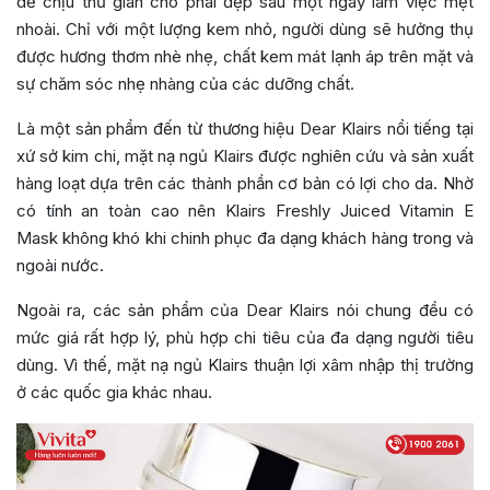
dễ chịu thư giãn cho phái đẹp sau một ngày làm việc mệt
nhoài. Chỉ với một lượng kem nhỏ, người dùng sẽ hưởng thụ
được hương thơm nhè nhẹ, chất kem mát lạnh áp trên mặt và
sự chăm sóc nhẹ nhàng của các dưỡng chất.
Là một sản phẩm đến từ thương hiệu Dear Klairs nổi tiếng tại
xứ sở kim chi, mặt nạ ngủ Klairs được nghiên cứu và sản xuất
hàng loạt dựa trên các thành phần cơ bản có lợi cho da. Nhờ
có tính an toàn cao nên Klairs
Freshly Juiced Vitamin E
Mask
không khó khi chinh phục đa dạng khách hàng trong và
ngoài nước.
Ngoài ra, các sản phẩm của Dear Klairs nói chung đều có
mức giá rất hợp lý, phù hợp chi tiêu của đa dạng người tiêu
dùng. Vì thế, mặt nạ ngủ Klairs thuận lợi xâm nhập thị trường
ở các quốc gia khác nhau.