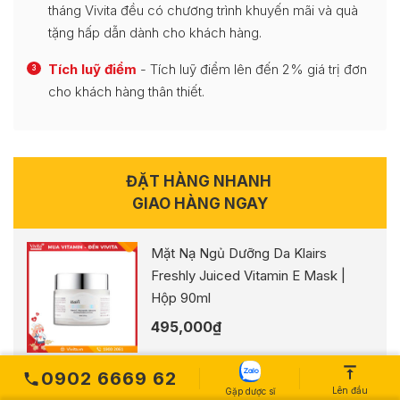
tháng Vivita đều có chương trình khuyến mãi và quà
tặng hấp dẫn dành cho khách hàng.
Tích luỹ điểm
- Tích luỹ điểm lên đến 2% giá trị đơn
3
cho khách hàng thân thiết.
ĐẶT HÀNG NHANH
GIAO HÀNG NGAY
Mặt Nạ Ngủ Dưỡng Da Klairs
Freshly Juiced Vitamin E Mask |
Hộp 90ml
495,000
₫
0902 6669 62
Tên bạn
Lên đầu
Gặp dược sĩ