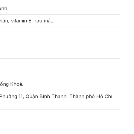
bnh
ân, vitamin E, rau má,...
Sống Khoẻ.
 Phường 11, Quận Bình Thạnh, Thành phố Hồ Chí