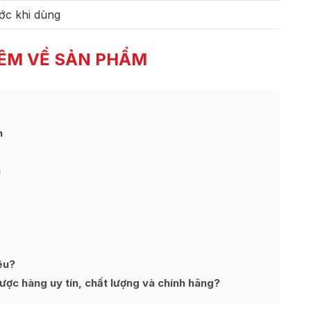
ớc khi dùng
ÊM VỀ SẢN PHẨM
h
h
êu?
ợc hàng uy tín, chất lượng và chính hãng?