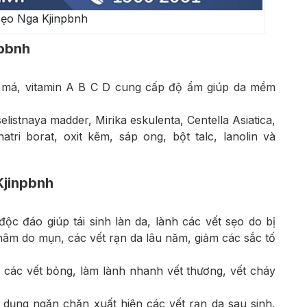
sẹo Nga Kjinpbnh
npbnh
au má, vitamin A B C D cung cấp độ ẩm giúp da mềm
listnaya madder, Mirika eskulenta, Centella Asiatica,
tri borat, oxit kẽm, sáp ong, bột talc, lanolin và
Kjinpbnh
ộc đáo giúp tái sinh làn da, lành các vết sẹo do bị
thâm do mụn, các vết rạn da lâu năm, giảm các sắc tố
, các vết bỏng, làm lành nhanh vết thương, vết cháy
dụng ngăn chặn xuất hiện các vết rạn da sau sinh,