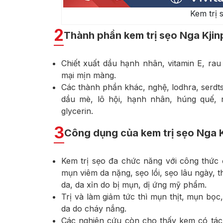
Kem trị 
2
Thành phần kem trị sẹo Nga Kji
Chiết xuất dầu hạnh nhân, vitamin E, r
mại mịn màng.
Các thành phần khác, nghệ, lodhra, serdtse
dầu mè, lô hội, hạnh nhân, húng quế, na
glycerin.
3
Công dụng của kem trị sẹo Nga 
Kem trị sẹo đa chức năng với công thức đ
mụn viêm da nặng, sẹo lồi, sẹo lâu ngày, 
da, da xỉn do bị mụn, dị ứng mỹ phẩm.
Trị và làm giảm tức thì mụn thịt, mụn bọc
da do cháy nắng.
Các nghiên cứu còn cho thấy kem có tác 