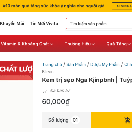
#10 món quà tặng sức khỏe ý nghĩa cho người già
XEM NGA
 Khuyến Mãi
Tin Mới Vivita
Vitamin & Khoáng Chất
Thương Hiệu
Quà Tặng
/
/
/
Trang chủ
Sản Phẩm
Dược Mỹ Phẩm
Chă
Klirvin
Kem trị sẹo Nga Kjinpbnh | Tuý
Đã bán 57
60,000
₫
Số lượng