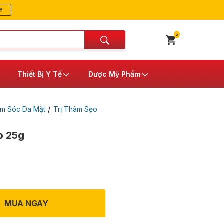
Y
0
Thiết Bị Y Tế
Dược Mỹ Phẩm
/
m Sóc Da Mặt
Trị Thâm Sẹo
p 25g
MUA NGAY