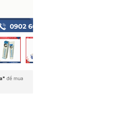
ta"
để mua