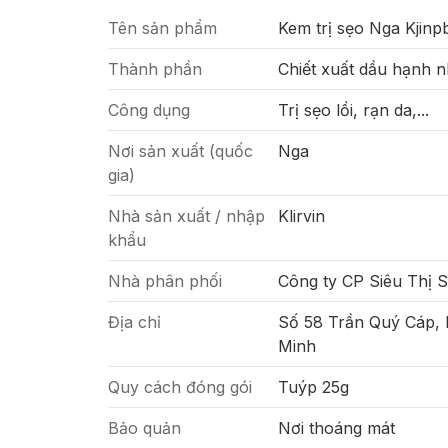
Tên sản phẩm
Kem trị sẹo Nga Kjinp
Thành phần
Chiết xuất dầu hạnh nh
Công dụng
Trị sẹo lồi, rạn da,...
Nơi sản xuất (quốc
Nga
gia)
Nhà sản xuất / nhập
Klirvin
khẩu
Nhà phân phối
Công ty CP Siêu Thị 
Địa chỉ
Số 58 Trần Quý Cáp,
Minh
Quy cách đóng gói
Tuýp 25g
Bảo quản
Nơi thoáng mát