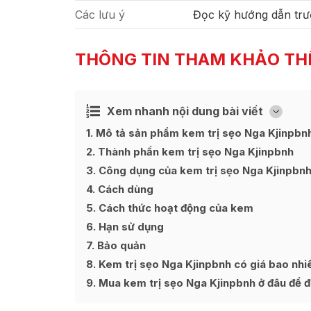
Các lưu ý
Đọc kỹ hướng dẫn trư
THÔNG TIN THAM KHẢO TH
Xem nhanh nội dung bài viết
Ẩn
[
]
1
Mô tả sản phẩm kem trị sẹo Nga Kjinpbn
2
Thành phần kem trị sẹo Nga Kjinpbnh
3
Công dụng của kem trị sẹo Nga Kjinpbn
4
Cách dùng
5
Cách thức hoạt động của kem
6
Hạn sử dụng
7
Bảo quản
8
Kem trị sẹo Nga Kjinpbnh có giá bao nhi
9
Mua kem trị sẹo Nga Kjinpbnh ở đâu để đư