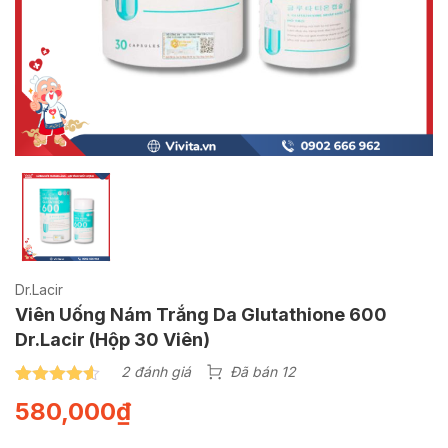
Dr.Lacir
Viên Uống Nám Trắng Da Glutathione 600
Dr.Lacir (Hộp 30 Viên)
2 đánh giá
Đã bán 12
4.50
2
trên 5
580,000
₫
dựa trên
đánh giá