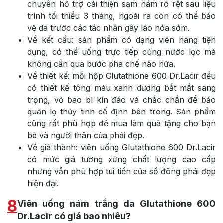
chuyên hỗ trợ cải thiện sạm nám rõ rệt sau liệu
trình tối thiểu 3 tháng, ngoài ra còn có thể bảo
vệ da trước các tác nhân gây lão hóa sớm.
Về kết cấu: sản phẩm có dạng viên nang tiện
dụng, có thể uống trực tiếp cùng nước lọc mà
không cần qua bước pha chế nào nữa.
Về thiết kế: mỗi hộp Glutathione 600 Dr.Lacir đều
có thiết kế tông màu xanh dương bắt mắt sang
trọng, vỏ bao bì kín đáo và chắc chắn để bảo
quản lọ thủy tinh cố định bên trong. Sản phẩm
cũng rất phù hợp để mua làm quà tặng cho bạn
bè và người thân của phái đẹp.
Về giá thành: viên uống Glutathione 600 Dr.Lacir
có mức giá tương xứng chất lượng cao cấp
nhưng vẫn phù hợp túi tiền của số đông phái đẹp
hiện đại.
8
Viên uống nám trắng da Glutathione 600
Dr.Lacir có giá bao nhiêu?