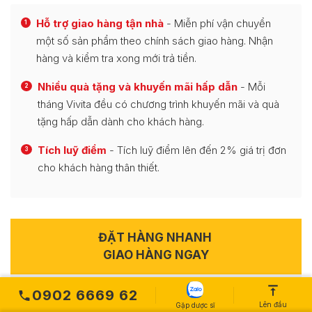
Hỗ trợ giao hàng tận nhà
- Miễn phí vận chuyển
1
một số sản phẩm theo chính sách giao hàng. Nhận
hàng và kiểm tra xong mới trả tiền.
Nhiều quà tặng và khuyến mãi hấp dẫn
- Mỗi
2
tháng Vivita đều có chương trình khuyến mãi và quà
tặng hấp dẫn dành cho khách hàng.
Tích luỹ điểm
- Tích luỹ điểm lên đến 2% giá trị đơn
3
cho khách hàng thân thiết.
ĐẶT HÀNG NHANH
GIAO HÀNG NGAY
Viên Uống Nám Trắng Da
0902 6669 62
Lên đầu
Gặp dược sĩ
Glutathione 600 Dr.Lacir (Hộp 30