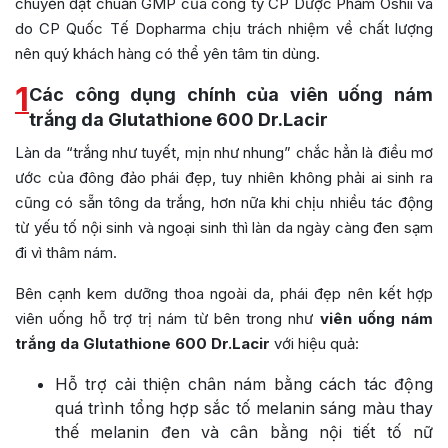
chuyền đạt chuẩn GMP của công ty CP Dược Phẩm Oshii và
do CP Quốc Tế Dopharma chịu trách nhiệm về chất lượng
nên quý khách hàng có thể yên tâm tin dùng.
1
Các công dụng chính của viên uống nám
trắng da Glutathione 600 Dr.Lacir
Làn da “trắng như tuyết, mịn như nhung” chắc hẳn là điều mơ
ước của đông đảo phái đẹp, tuy nhiên không phải ai sinh ra
cũng có sẵn tông da trắng, hơn nữa khi chịu nhiều tác động
từ yếu tố nội sinh và ngoại sinh thì làn da ngày càng đen sạm
đi vì thâm nám.
Bên cạnh kem dưỡng thoa ngoài da, phái đẹp nên kết hợp
viên uống hỗ trợ trị nám từ bên trong như
viên uống nám
trắng da Glutathione
600 Dr.Lacir
với hiệu quả:
Hỗ trợ cải thiện chân nám bằng cách tác động
quá trình tổng hợp sắc tố melanin sáng màu thay
thế melanin đen và cân bằng nội tiết tố nữ