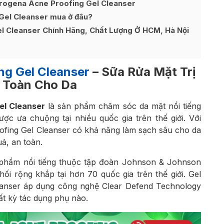
trogena Acne Proofing Gel Cleanser
Gel Cleanser mua ở đâu?
 Cleanser Chính Hãng, Chất Lượng Ở HCM, Hà Nội
ng Gel Cleanser
– Sữa Rửa Mặt Trị
 Toàn Cho Da
el Cleanser
là sản phẩm chăm sóc da mặt nổi tiếng
ợc ưa chuộng tại nhiều quốc gia trên thế giới. Với
ofing Gel Cleanser có khả năng làm sạch sâu cho da
uả, an toàn.
phẩm nổi tiếng thuộc tập đoàn Johnson & Johnson
i rộng khắp tại hơn 70 quốc gia trên thế giới. Gel
eanser áp dụng công nghệ Clear Defend Technology
t kỳ tác dụng phụ nào.