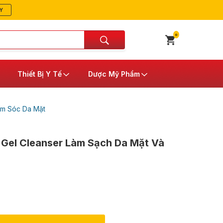
Y
0
Thiết Bị Y Tế
Dược Mỹ Phẩm
m Sóc Da Mặt
 Gel Cleanser Làm Sạch Da Mặt Và
g