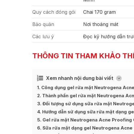
Quy cách đóng gói
Chai 170 gram
Bảo quản
Nơi thoáng mát
Các lưu ý
Đọc kỹ hướng dẫn trư
THÔNG TIN THAM KHẢO TH
Xem nhanh nội dung bài viết
Ẩn
[
]
1
Công dụng gel rửa mặt Neutrogena Acne
2
Thành phần gel rửa mặt Neutrogena Acn
3
Đối tượng sử dụng sữa rửa mặt Neutrog
4
Hướng dẫn sử dụng sữa rửa mặt dạng ge
5
Gel rửa mặt Neutrogena Acne Proofing 
6
Sữa rửa mặt dạng gel Neutrogena Acne P