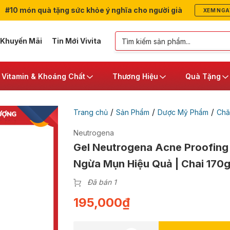
#10 món quà tặng sức khỏe ý nghĩa cho người già
XEM NGA
 Khuyến Mãi
Tin Mới Vivita
Vitamin & Khoáng Chất
Thương Hiệu
Quà Tặng
/
/
/
Trang chủ
Sản Phẩm
Dược Mỹ Phẩm
Chă
Neutrogena
Gel Neutrogena Acne Proofing
Ngừa Mụn Hiệu Quả | Chai 170
Đã bán 1
195,000
₫