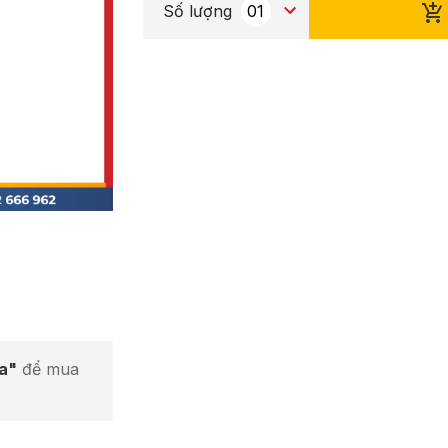
Số lượng
ta"
để mua