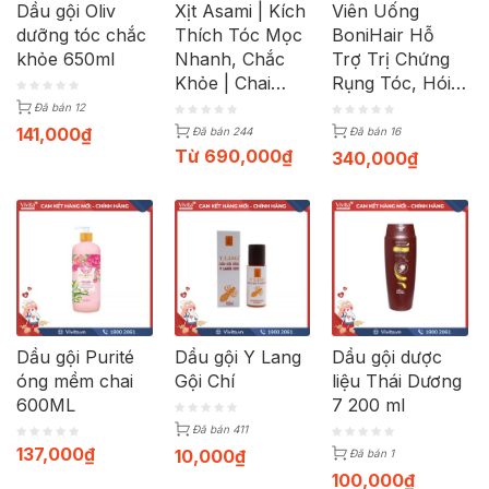
Dầu gội Oliv
Xịt Asami | Kích
Viên Uống
dưỡng tóc chắc
Thích Tóc Mọc
BoniHair Hỗ
khỏe 650ml
Nhanh, Chắc
Trợ Trị Chứng
Khỏe | Chai
Rụng Tóc, Hói
50ml
Đầu, Tóc Bạc
Đã bán 12
Hiệu Quả | Hộp
141,000
₫
Đã bán 244
Đã bán 16
30 Viên
Từ
690,000
₫
340,000
₫
Dầu gội Purité
Dầu gội Y Lang
Dầu gội dược
óng mềm chai
Gội Chí
liệu Thái Dương
600ML
7 200 ml
Đã bán 411
137,000
₫
10,000
₫
Đã bán 1
100,000
₫