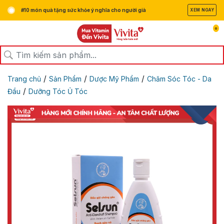
#10 món quà tặng sức khỏe ý nghĩa cho người già
XEM NGAY
0
/
/
/
Trang chủ
Sản Phẩm
Dược Mỹ Phẩm
Chăm Sóc Tóc - Da
/
Đầu
Dưỡng Tóc Ủ Tóc