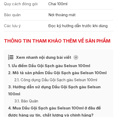
Quy cách đóng gói
Chai 100ml
Bảo quản
Nơi thoáng mát
Các lưu ý
Đọc kỹ hướng dẫn trước khi dùng
THÔNG TIN THAM KHẢO THÊM VỀ SẢN PHẨM
Ẩn
Xem nhanh nội dung bài viết
[
]
1
Ưu điểm Dầu Gội Sạch gàu Selsun 100ml
2
Mô tả sản phẩm Dầu Gội Sạch gàu Selsun 100ml
2.1
Công dụng Dầu Gội Sạch gàu Selsun 100ml
3
Hướng dẫn sử dụng Dầu Gội Sạch gàu Selsun
100ml
3.1
Bảo Quản
4
Mua Dầu Gội Sạch gàu Selsun 100ml ở đâu để
được hàng uy tín, chất lượng và chính hãng?