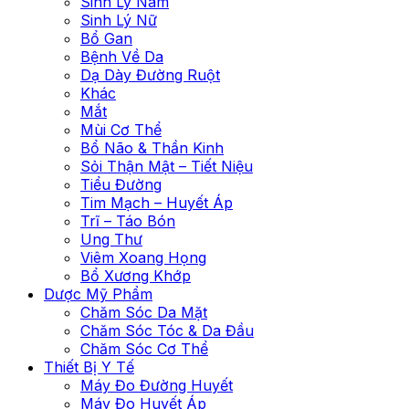
Sinh Lý Nam
Sinh Lý Nữ
Bổ Gan
Bệnh Về Da
Dạ Dày Đường Ruột
Khác
Mắt
Mùi Cơ Thể
Bổ Não & Thần Kinh
Sỏi Thận Mật – Tiết Niệu
Tiểu Đường
Tim Mạch – Huyết Áp
Trĩ – Táo Bón
Ung Thư
Viêm Xoang Họng
Bổ Xương Khớp
Dược Mỹ Phẩm
Chăm Sóc Da Mặt
Chăm Sóc Tóc & Da Đầu
Chăm Sóc Cơ Thể
Thiết Bị Y Tế
Máy Đo Đường Huyết
Máy Đo Huyết Áp