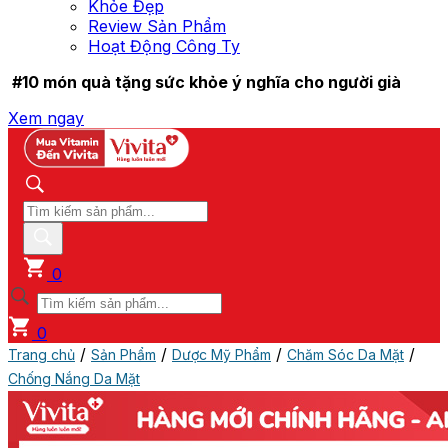
Khỏe Đẹp
Review Sản Phẩm
Hoạt Động Công Ty
#10 món quà tặng sức khỏe ý nghĩa cho người già
Xem ngay
0
0
/
/
/
/
Trang chủ
Sản Phẩm
Dược Mỹ Phẩm
Chăm Sóc Da Mặt
Chống Nắng Da Mặt