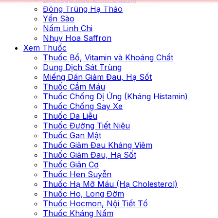
Đông Trùng Hạ Thảo
Yến Sào
Nấm Linh Chi
Nhụy Hoa Saffron
Xem Thuốc
Thuốc Bổ, Vitamin và Khoáng Chất
Dung Dịch Sát Trùng
Miếng Dán Giảm Đau, Hạ Sốt
Thuốc Cầm Máu
Thuốc Chống Dị Ứng (Kháng Histamin)
Thuốc Chống Say Xe
Thuốc Da Liễu
Thuốc Đường Tiết Niệu
Thuốc Gan Mật
Thuốc Giảm Đau Kháng Viêm
Thuốc Giảm Đau, Hạ Sốt
Thuốc Giãn Cơ
Thuốc Hen Suyễn
Thuốc Hạ Mỡ Máu (Hạ Cholesterol)
Thuốc Ho, Long Đờm
Thuốc Hocmon, Nội Tiết Tố
Thuốc Kháng Nấm