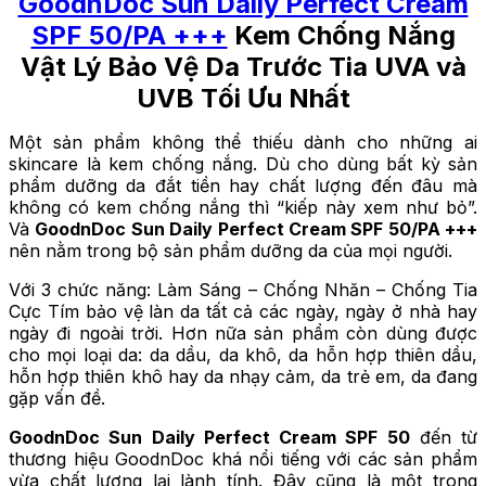
GoodnDoc Sun Daily Perfect Cream
SPF 50/PA +++
Kem Chống Nắng
Vật Lý Bảo Vệ Da Trước Tia UVA và
UVB Tối Ưu Nhất
Một sản phẩm không thể thiếu dành cho những ai
skincare là kem chống nắng. Dù cho dùng bất kỳ sản
phẩm dưỡng da đắt tiền hay chất lượng đến đâu mà
không có kem chống nắng thì “kiếp này xem như bỏ”.
Và
GoodnDoc Sun Daily Perfect Cream SPF 50/PA +++
nên nằm trong bộ sản phẩm dưỡng da của mọi người.
Với 3 chức năng: Làm Sáng – Chống Nhăn – Chống Tia
Cực Tím bảo vệ làn da tất cả các ngày, ngày ở nhà hay
ngày đi ngoài trời. Hơn nữa sản phẩm còn dùng được
cho mọi loại da: da dầu, da khô, da hỗn hợp thiên dầu,
hỗn hợp thiên khô hay da nhạy cảm, da trẻ em, da đang
gặp vấn đề.
GoodnDoc Sun Daily Perfect Cream SPF 50
đến từ
thương hiệu GoodnDoc khá nổi tiếng với các sản phẩm
vừa chất lượng lại lành tính. Đây cũng là một trong