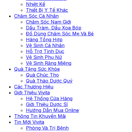
Nhiệt Kế
Thiết Bị Y Tế Khác
Chăm Sóc Cá Nhân
Chăm Sóc Nam Giới
Dầu Tràm, Dầu Xoa Bóp
Đồ Dùng Chăm Sóc Mẹ Và Bé
Hàng Tổng Hợp
Vệ Sinh Cá Nhân
Hỗ Trợ Tình Dục
Vệ Sinh Phụ Nữ
Vệ Sinh Răng Miệng
Quà Tặng Sức Khỏe
Quà Chúc Thọ
Quà Thảo Dược Quý
Các Thương Hiệu
Giới Thiệu Vivita
Hệ Thống Cửa Hàng
Giới Thiệu Dược Sĩ
Hướng Dẫn Mua Online
Thông Tin Khuyến Mãi
Tin Mới Vivita
Phòng Và Trị Bệnh