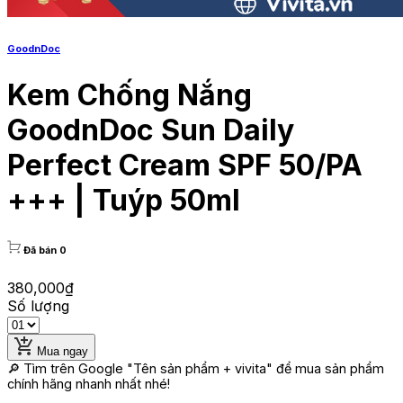
GoodnDoc
Kem Chống Nắng
GoodnDoc Sun Daily
Perfect Cream SPF 50/PA
+++ | Tuýp 50ml
Đã bán 0
380,000
₫
Số lượng
Mua ngay
🔎 Tìm trên Google
"Tên sản phẩm + vivita"
để mua sản phẩm
chính hãng nhanh nhất nhé!