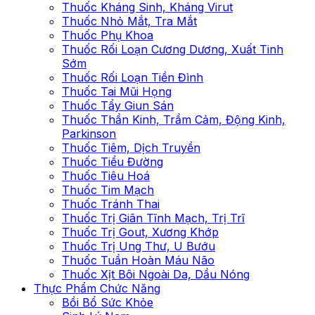
Thuốc Kháng Sinh, Kháng Virut
Thuốc Nhỏ Mắt, Tra Mắt
Thuốc Phụ Khoa
Thuốc Rối Loạn Cương Dương, Xuất Tinh
Sớm
Thuốc Rối Loạn Tiền Đình
Thuốc Tai Mũi Họng
Thuốc Tẩy Giun Sán
Thuốc Thần Kinh, Trầm Cảm, Động Kinh,
Parkinson
Thuốc Tiêm, Dịch Truyền
Thuốc Tiểu Đường
Thuốc Tiêu Hoá
Thuốc Tim Mạch
Thuốc Tránh Thai
Thuốc Trị Giãn Tĩnh Mạch, Trị Trĩ
Thuốc Trị Gout, Xương Khớp
Thuốc Trị Ung Thư, U Bướu
Thuốc Tuần Hoàn Máu Não
Thuốc Xịt Bôi Ngoài Da, Dầu Nóng
Thực Phẩm Chức Năng
Bồi Bổ Sức Khỏe