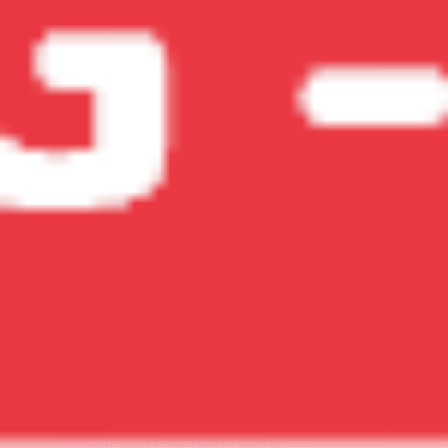
Các Chất Bổ Sung Khác
Collagen
Omega 3-6-9
CoQ10
Glucosamine
Biotin
Ginkgo Biloba
Men Vi sinh
Xem tất cả
Vitamin Cho Bé
Vitamin Cho Mẹ Bầu
Vitamin Cho Người Lớn
Vitamin Cho Nữ
Vitamin Cho Nam
Chất Bổ Sung Cho Người Già
Thương hiệu
Australia (ÚC)
Đức
Mỹ (USA)
Nhật Bản
Việt Nam
Hàn Quốc
Anh
Nga
Xem Tất cả thương hiệu
Blackmores
Healthy Care
Nature's Way
Bio Island
Ostelin
Costar
Thực Phẩm Bổ Dưỡng
Sữa Công Thức
Bột Ngũ Cốc Dinh Dưỡng