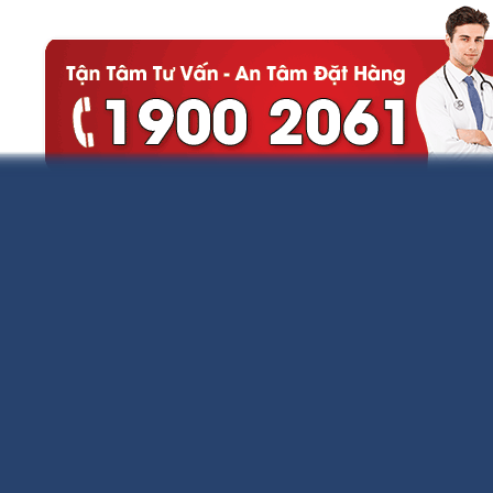
GoodnDoc Sun Daily Perfect Cream
SPF 50 giá bao nhiêu?
Một tuýp 50ml
GoodnDoc Sun Daily Perfect
Cream SPF 50
có
giá 380.000đ
dùng cho
mọi loại da. Thời gian sử dụng từ 1-3 tháng tuỳ
liều lượng và tần suất bôi nhắc lại. Với mức giá
này, sản phẩm nằm ở tầm trung và chất
lượng thích hợp cho nhiều đối tượng sử dụng.
GoodnDoc Sun Daily Perfect Cream
SPF 50 có tốt không?