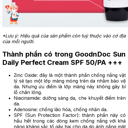
*Lưu ý: Hiệu quả của sản phẩm còn tuỳ thuộc vào cơ địa
của mỗi người.
Thành phần có trong GoodnDoc Sun
Daily Perfect Cream SPF 50/PA +++
Zinc Oxide: đây là một thành phần chống nắng vật
lý sẽ tạo một lớp màng mỏng trên da nhằm bảo vệ
da. Nhưng ưu điểm là lớp màng này không gây bí
lỗ chân lông.
Niacinamide: dưỡng sáng da, che khuyết điểm trên
da.
Adenosine: chống lão hóa, chống nhăn da.
SPF (Sun Protection Factor): thành phần này có
hầu hết trong các dòng kem chống nắng với khả
năng kháng sắc tố gây hại cho da do ánh nắng mặt