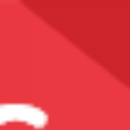
Vitamin & Khoáng Chất
Các Loại Vitamin
Vitamin A
Vitamin B
Vitamin C
Vitamin D
Vitamin E
Vitamin K2
Bổ Sung DHA
Multi-Vitamin (Vitamin Tổng Hợp)
Xem Tất Cả
Các Loại Khoáng Chất
Bổ Sung Kali
Bổ Sung Kẽm (Zn)
Bổ Sung Magiê (Mg)
Bổ Sung Sắt (Fe)
Bổ Sung Canxi (Ca)
Xem Tất Cả