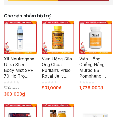
Các sản phẩm bổ trợ
Xịt Neutrogena
Viên Uống Sữa
Viên Uống
Ultra Sheer
Ong Chúa
Chống Nắng
Body Mist SPF
Puritan’s Pride
Murad ES
70 Hỗ Trợ
Royal Jelly
Pomphenol
Chống Nắng,
500mg (Hộp
Sunguard
Bảo Vệ Da |
120 Viên)
Dietary
931,000
₫
1,728,000
₫
Đã bán 1
Chai 141g
Supplement |
300,000
₫
Hộp 60 Viên