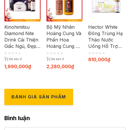
Kinohimitsu
Bộ Mỹ Nhân
Hector White
Diamond Nite
Hoàng Cung Và
Đông Trùng Hạ
Drink Cải Thiện
Phấn Hoa
Thảo Nước
Giấc Ngủ, Đẹp
Hoàng Cung Hỗ
Uống Hỗ Trợ
Da (Hộp 16
Trợ Làm Đẹp
Làm Đều Màu
chai)
Da Toàn Diện
Da, Cải Thiện
610,000
₫
Đã bán 9
Đã bán 9
Bằng Thiên
Độ Đàn Hồi (
1,990,000
₫
2,280,000
₫
Nhiên | Chai
Hộp 10 chai x
940g & 360g
50ml)
ĐÁNH GIÁ SẢN PHẨM
Bình luận