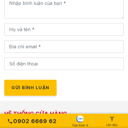
GỬI BÌNH LUẬN
HỆ THỐNG CỬA HÀNG
0902 6669 62
Lên đầu
Gặp dược sĩ