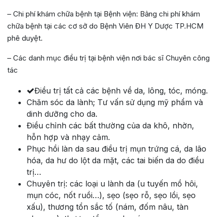
– Chi phí khám chữa bệnh tại Bệnh viện: Bảng chi phí khám
chữa bệnh tại các cơ sở do Bệnh Viên ĐH Y Dược TP.HCM
phê duyệt.
– Các danh mục điều trị tại bệnh viện nơi bác sĩ Chuyên công
tác
Điều trị tất cả các bệnh về da, lông, tóc, móng.
Chăm sóc da lành; Tư vấn sử dụng mỹ phẩm và
dinh dưỡng cho da.
Điều chỉnh các bất thường của da khô, nhờn,
hỗn hợp và nhạy cảm.
Phục hồi làn da sau điều trị mụn trứng cá, da lão
hóa, da hư do lột da mặt, các tai biến da do điều
trị…
Chuyên trị: các loại u lành da (u tuyến mồ hôi,
mụn cóc, nốt ruồi…), sẹo (sẹo rỗ, sẹo lồi, sẹo
xấu), thương tổn sắc tố (nám, đốm nâu, tàn