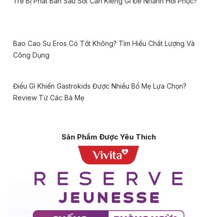
Trẻ Bị Phát Ban Sau Sốt Cần Kiêng Gì Để Nhanh Hồi Phục?
Bao Cao Su Eros Có Tốt Không? Tìm Hiểu Chất Lượng Và
Công Dụng
Điều Gì Khiến Gastrokids Được Nhiều Bố Mẹ Lựa Chọn?
Review Từ Các Bà Mẹ
Sản Phẩm Được Yêu Thích