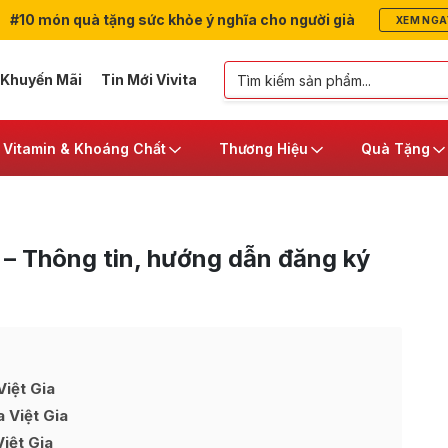
#10 món quà tặng sức khỏe ý nghĩa cho người già
XEM NGA
 Khuyến Mãi
Tin Mới Vivita
Vitamin & Khoáng Chất
Thương Hiệu
Quà Tặng
 – Thông tin, hướng dẫn đăng ký
Việt Gia
 Việt Gia
iệt Gia