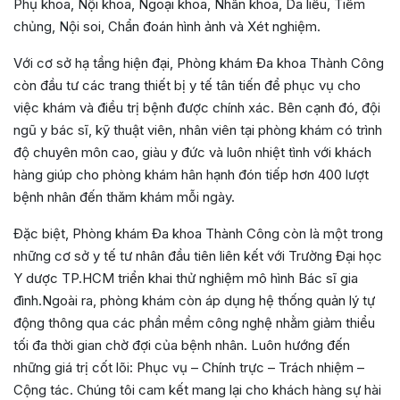
Phụ khoa, Nội khoa, Ngoại khoa, Nhãn khoa, Da liễu, Tiêm
chủng, Nội soi, Chẩn đoán hình ảnh và Xét nghiệm.
Với cơ sở hạ tầng hiện đại, Phòng khám Đa khoa Thành Công
còn đầu tư các trang thiết bị y tế tân tiến để phục vụ cho
việc khám và điều trị bệnh được chính xác. Bên cạnh đó, đội
ngũ y bác sĩ, kỹ thuật viên, nhân viên tại phòng khám có trình
độ chuyên môn cao, giàu y đức và luôn nhiệt tình với khách
hàng giúp cho phòng khám hân hạnh đón tiếp hơn 400 lượt
bệnh nhân đến thăm khám mỗi ngày.
Đặc biệt, Phòng khám Đa khoa Thành Công còn là một trong
những cơ sở y tế tư nhân đầu tiên liên kết với Trường Đại học
Y dược TP.HCM triển khai thử nghiệm mô hình Bác sĩ gia
đình.Ngoài ra, phòng khám còn áp dụng hệ thống quản lý tự
động thông qua các phần mềm công nghệ nhằm giảm thiểu
tối đa thời gian chờ đợi của bệnh nhân. Luôn hướng đến
những giá trị cốt lõi: Phục vụ – Chính trực – Trách nhiệm –
Cộng tác. Chúng tôi cam kết mang lại cho khách hàng sự hài