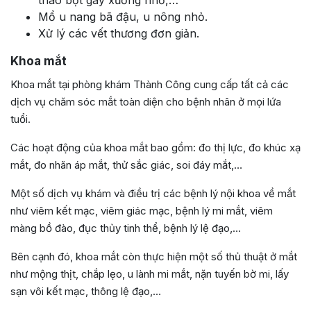
Mổ u nang bã đậu, u nông nhỏ.
Xử lý các vết thương đơn giản.
Khoa mắt
Khoa mắt tại phòng khám Thành Công cung cấp tất cả các
dịch vụ chăm sóc mắt toàn diện cho bệnh nhân ở mọi lứa
tuổi.
Các hoạt động của khoa mắt bao gồm: đo thị lực, đo khúc xạ
mắt, đo nhãn áp mắt, thử sắc giác, soi đáy mắt,…
Một số dịch vụ khám và điều trị các bệnh lý nội khoa về mắt
như viêm kết mạc, viêm giác mạc, bệnh lý mi mắt, viêm
màng bồ đào, đục thủy tinh thể, bệnh lý lệ đạo,…
Bên cạnh đó, khoa mắt còn thực hiện một số thủ thuật ở mắt
như mộng thịt, chắp lẹo, u lành mi mắt, nặn tuyến bờ mi, lấy
sạn vôi kết mạc, thông lệ đạo,…