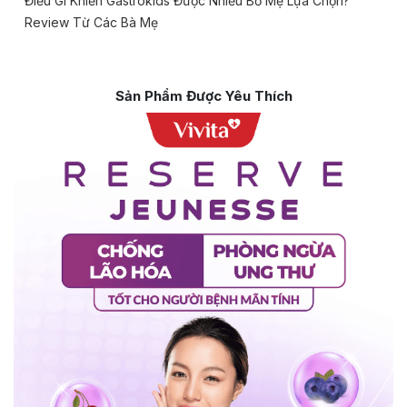
Điều Gì Khiến Gastrokids Được Nhiều Bố Mẹ Lựa Chọn?
Review Từ Các Bà Mẹ
Sản Phẩm Được Yêu Thích