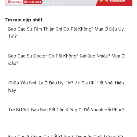
Tin mới cập nhật
Bao Cao Su Tâm Thiện Chí Có Tốt Không? Mua Ở Đâu Uy
Tín?
Bao Cao Su Doctor Có Tốt Không? Giá Bao Nhiêu? Mua Ở
Đâu?
Chữa Yếu Sinh Lý Ở Đâu Uy Tín? 7+ Địa Chỉ Tốt Nhất Hiện
Nay
Trẻ Bị Phát Ban Sau Sốt Cần Kiêng Gì Để Nhanh Hồi Phục?
Bao Cao Su Eros Có Tốt Không? Tìm Hiểu Chất Lượng Và