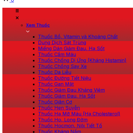
0
Xem Thuốc
Thuốc Bổ, Vitamin và Khoáng Chất
Dung Dịch Sát Trùng
Miếng Dán Giảm Đau, Hạ Sốt
Thuốc Cầm Máu
Thuốc Chống Dị Ứng (Kháng Histamin)
Thuốc Chống Say Xe
Thuốc Da Liễu
Thuốc Đường Tiết Niệu
Thuốc Gan Mật
Thuốc Giảm Đau Kháng Viêm
Thuốc Giảm Đau, Hạ Sốt
Thuốc Giãn Cơ
Thuốc Hen Suyễn
Thuốc Hạ Mỡ Máu (Hạ Cholesterol)
Thuốc Ho, Long Đờm
Thuốc Hocmon, Nội Tiết Tố
Thuốc Kháng Nấm