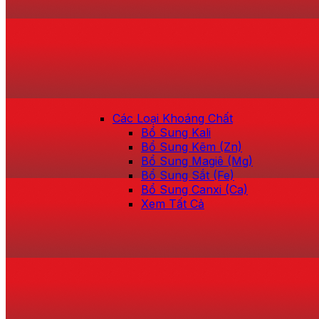
Các Loại Khoáng Chất
Bổ Sung Kali
Bổ Sung Kẽm (Zn)
Bổ Sung Magiê (Mg)
Bổ Sung Sắt (Fe)
Bổ Sung Canxi (Ca)
Xem Tất Cả