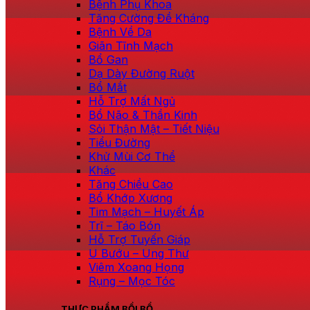
Bệnh Phụ Khoa
Tăng Cường Đề Kháng
Bệnh Về Da
Giãn Tĩnh Mạch
Bổ Gan
Dạ Dày Đường Ruột
Bổ Mắt
Hỗ Trợ Mất Ngủ
Bổ Não & Thần Kinh
Sỏi Thận Mật – Tiết Niệu
Tiểu Đường
Khử Mùi Cơ Thể
Khác
Tăng Chiều Cao
Bổ Khớp Xương
Tim Mạch – Huyết Áp
Trĩ – Táo Bón
Hỗ Trợ Tuyến Giáp
U Bướu – Ung Thư
Viêm Xoang Họng
Rụng – Mọc Tóc
THỰC PHẨM BỒI BỔ