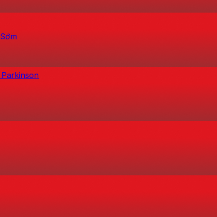
h Sớm
 Parkinson