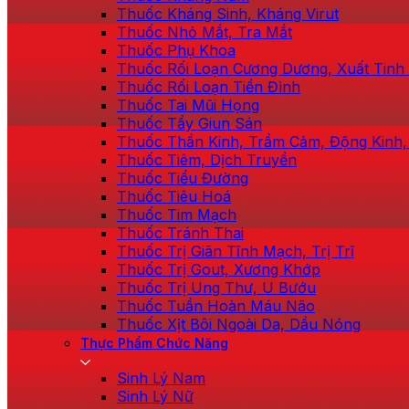
Thuốc Kháng Sinh, Kháng Virut
Thuốc Nhỏ Mắt, Tra Mắt
Thuốc Phụ Khoa
Thuốc Rối Loạn Cương Dương, Xuất Tin
Thuốc Rối Loạn Tiền Đình
Thuốc Tai Mũi Họng
Thuốc Tẩy Giun Sán
Thuốc Thần Kinh, Trầm Cảm, Động Kinh,
Thuốc Tiêm, Dịch Truyền
Thuốc Tiểu Đường
Thuốc Tiêu Hoá
Thuốc Tim Mạch
Thuốc Tránh Thai
Thuốc Trị Giãn Tĩnh Mạch, Trị Trĩ
Thuốc Trị Gout, Xương Khớp
Thuốc Trị Ung Thư, U Bướu
Thuốc Tuần Hoàn Máu Não
Thuốc Xịt Bôi Ngoài Da, Dầu Nóng
Thực Phẩm Chức Năng
Sinh Lý Nam
Sinh Lý Nữ