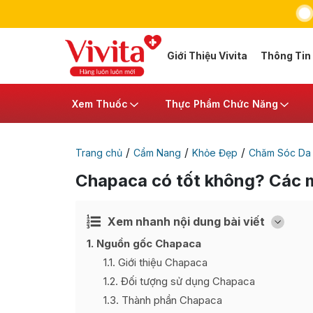
Giới Thiệu Vivita
Thông Tin
Xem Thuốc
Thực Phẩm Chức Năng
/
/
/
Trang chủ
Cẩm Nang
Khỏe Đẹp
Chăm Sóc Da
Chapaca có tốt không? Các 
Xem nhanh nội dung bài viết
Ẩn
[
]
1
Nguồn gốc Chapaca
1.1
Giới thiệu Chapaca
1.2
Đối tượng sử dụng Chapaca
1.3
Thành phần Chapaca