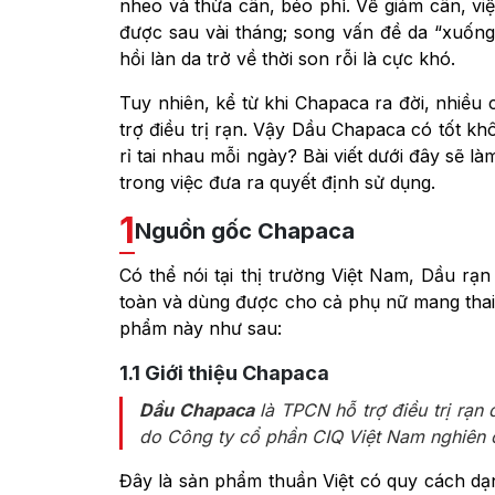
nheo và thừa cân, béo phì. Về giảm cân, việ
được sau vài tháng; song vấn đề da “xuống
hồi làn da trở về thời son rỗi là cực khó.
Tuy nhiên, kể từ khi Chapaca ra đời, nhiều 
trợ điều trị rạn. Vậy Dầu Chapaca có tốt k
rỉ tai nhau mỗi ngày? Bài viết dưới đây sẽ 
trong việc đưa ra quyết định sử dụng.
1
Nguồn gốc Chapaca
Có thể nói tại thị trường Việt Nam, Dầu r
toàn và dùng được cho cả phụ nữ mang thai,
phẩm này như sau:
1.1
Giới thiệu Chapaca
Dầu Chapaca
là TPCN hỗ trợ điều trị rạn d
do Công ty cổ phần CIQ Việt Nam nghiên c
Đây là sản phẩm thuần Việt có quy cách dạ