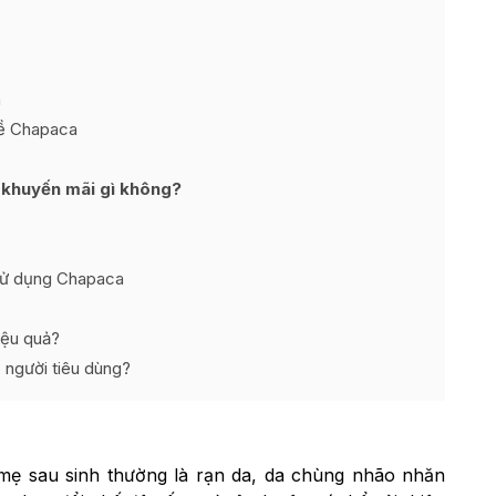
n
về Chapaca
 khuyến mãi gì không?
 sử dụng Chapaca
iệu quả?
o người tiêu dùng?
 mẹ sau sinh thường là rạn da, da chùng nhão nhăn