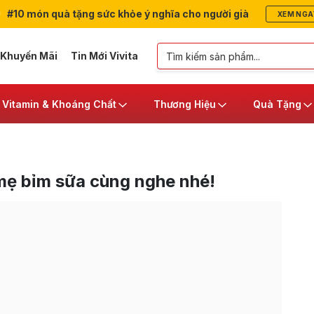
#10 món quà tặng sức khỏe ý nghĩa cho người già
XEM NGA
 Khuyến Mãi
Tin Mới Vivita
Vitamin & Khoáng Chất
Thương Hiệu
Quà Tặng
mẹ bỉm sữa cùng nghe nhé!