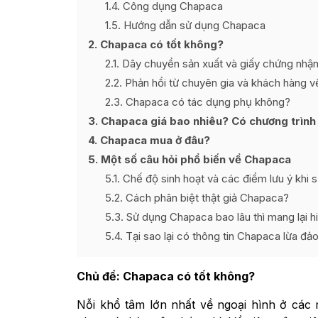
1.4
Công dụng Chapaca
1.5
Hướng dẫn sử dụng Chapaca
2
Chapaca có tốt không?
2.1
Dây chuyền sản xuất và giấy chứng nhậ
2.2
Phản hồi từ chuyên gia và khách hàng 
2.3
Chapaca có tác dụng phụ không?
3
Chapaca giá bao nhiêu? Có chương trình
4
Chapaca mua ở đâu?
5
Một số câu hỏi phổ biến về Chapaca
5.1
Chế độ sinh hoạt và các điểm lưu ý khi
5.2
Cách phân biệt thật giả Chapaca?
5.3
Sử dụng Chapaca bao lâu thì mang lại h
5.4
Tại sao lại có thông tin Chapaca lừa đả
Chủ đề:
Chapaca có tốt không
?
Nỗi khổ tâm lớn nhất về ngoại hình ở các