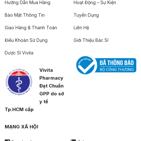
Hướng Dẫn Mua Hàng
Hoạt Động – Sự Kiện
Bảo Mật Thông Tin
Tuyển Dụng
Giao Hàng & Thanh Toán
Liên Hệ
Điều Khoản Sử Dụng
Giới Thiệu Bác Sĩ
Dược Sĩ Vivita
Vivita
Pharmacy
Đạt Chuẩn
GPP do sở
y tế
Tp.HCM cấp
MẠNG XÃ HỘI