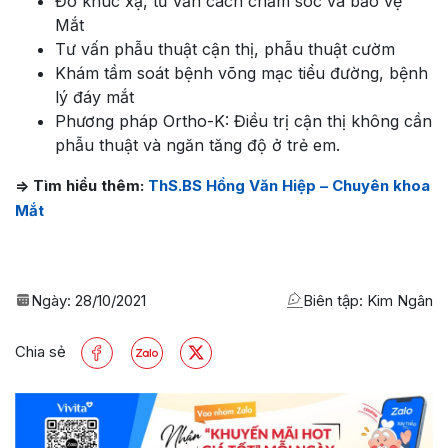
Đo khúc xạ, tư vấn cách chăm sóc và bảo vệ
Mắt
Tư vấn phẫu thuật cận thị, phẫu thuật cườm
Khám tầm soát bệnh võng mạc tiểu đường, bệnh
lý đáy mắt
Phương pháp Ortho-K: Điều trị cận thị không cần
phẫu thuật và ngăn tăng độ ở trẻ em.
=> Tìm hiểu thêm:
ThS.BS Hồng Văn Hiệp – Chuyên khoa
Mắt
Ngày:
28/10/2021
Biên tập: Kim Ngân
Chia sẻ