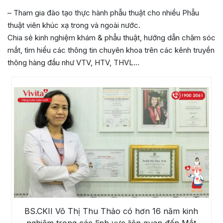
– Tham gia đào tạo thực hành phẫu thuật cho nhiều Phẫu
thuật viên khúc xạ trong và ngoài nước.
Chia sẻ kinh nghiệm khám & phẫu thuật, hướng dẫn chăm sóc
mắt, tìm hiểu các thông tin chuyên khoa trên các kênh truyền
thông hàng đầu như VTV, HTV, THVL…
BS.CKII Võ Thị Thu Thảo có hơn 16 năm kinh
nghiệm trong các lĩnh vực liên quan đến Mắt