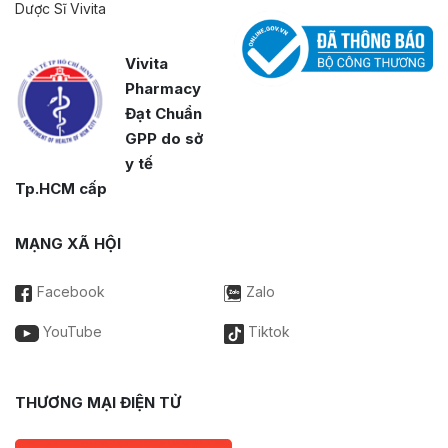
Dược Sĩ Vivita
Vivita
Pharmacy
Đạt Chuẩn
GPP do sở
y tế
Tp.HCM cấp
MẠNG XÃ HỘI
Facebook
Zalo
YouTube
Tiktok
THƯƠNG MẠI ĐIỆN TỬ