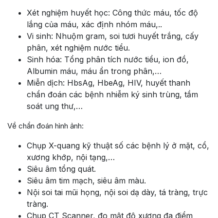
Xét nghiệm huyết học: Công thức máu, tốc độ
lắng của máu, xác định nhóm máu,..
Vi sinh: Nhuộm gram, soi tươi huyết trắng, cấy
phân, xét nghiệm nước tiểu.
Sinh hóa: Tổng phân tích nước tiểu, ion đồ,
Albumin máu, máu ẩn trong phân,…
Miễn dịch: HbsAg, HbeAg, HIV, huyết thanh
chẩn đoán các bệnh nhiễm ký sinh trùng, tầm
soát ung thư,…
Về chẩn đoán hình ảnh:
Chụp X-quang kỹ thuật số các bệnh lý ở mặt, cổ,
xương khớp, nội tạng,…
Siêu âm tổng quát.
Siêu âm tim mạch, siêu âm màu.
Nội soi tai mũi họng, nội soi dạ dày, tá tràng, trực
tràng.
Chụp CT Scanner, đo mật độ xương đa điểm