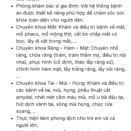
Phòng khám bác sĩ gia đình: Với hệ thống bệnh
án được thiết kế riêng phù hợp để chăm sóc sức
khỏe toàn diện cho người dân.
Chuyên khoa Mắt: Khám và điều trị bệnh về mắt,
mổ phaco, mổ mộng thịt, cắt bỏ chắp mắt có
bọc, lấy dị vật trong mắt,….
Chuyên khoa Răng – Hàm – Mặt: Chuyên nhổ
răng, chữa răng (trám, trám thẩm mỹ, điều trị nội
nha), phục hình (cố định, tháo lắp răng sứ),
chỉnh hình hàm mặt, tẩy trắng răng, lấy vôi răng,
…
Chuyên khoa Tai – Mũi – Họng: Khám và điều trị
các bệnh về tai, mũi, họng, phẫu thuật cắt
amydal, nhét mét cầm máu mũi, mổ u bã đậu tại,
hút dịch vành tai, xông mũi họng, chọc rửa
xoang,…
Thực hiện tiêm phòng dịch cho trẻ em và cả
người lớn.