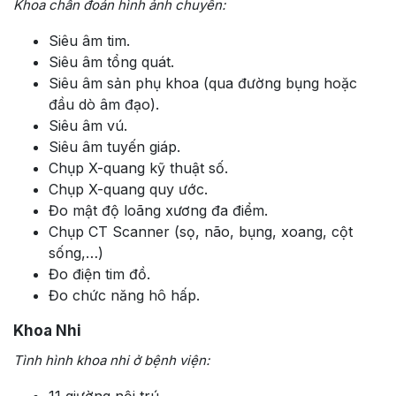
Khoa chẩn đoán hình ảnh chuyên:
Siêu âm tim.
Siêu âm tổng quát.
Siêu âm sản phụ khoa (qua đường bụng hoặc
đầu dò âm đạo).
Siêu âm vú.
Siêu âm tuyến giáp.
Chụp X-quang kỹ thuật số.
Chụp X-quang quy ước.
Đo mật độ loãng xương đa điểm.
Chụp CT Scanner (sọ, não, bụng, xoang, cột
sống,…)
Đo điện tim đồ.
Đo chức năng hô hấp.
Khoa Nhi
Tình hình khoa nhi ở bệnh viện:
11 giường nội trú.