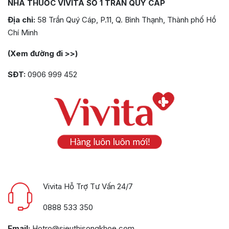
NHÀ THUỐC VIVITA SỐ 1 TRẦN QUÝ CÁP
Địa chỉ:
58 Trần Quý Cáp, P.11, Q. Bình Thạnh, Thành phố Hồ
Chí Minh
(Xem đường đi >>)
SĐT:
0906 999 452
Vivita Hỗ Trợ Tư Vấn 24/7
0888 533 350
Email:
Hotro@sieuthisongkhoe.com