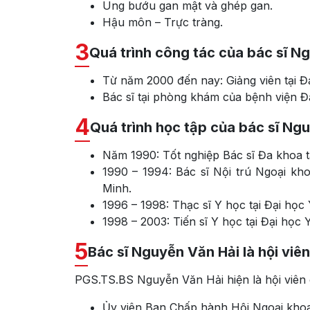
Ung bướu gan mật và ghép gan.
Hậu môn – Trực tràng.
3
Quá trình công tác của bác sĩ N
Từ năm 2000 đến nay: Giảng viên tại 
Bác sĩ tại phòng khám của bệnh viện 
4
Quá trình học tập của bác sĩ Ng
Năm 1990: Tốt nghiệp Bác sĩ Đa khoa 
1990 – 1994: Bác sĩ Nội trú Ngoại k
Minh.
1996 – 1998: Thạc sĩ Y học tại Đại họ
1998 – 2003: Tiến sĩ Y học tại Đại họ
5
Bác sĩ Nguyễn Văn Hải là hội viê
PGS.TS.BS Nguyễn Văn Hải hiện là hội viên 
Ủy viên Ban Chấp hành Hội Ngoại khoa