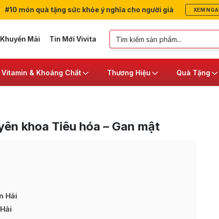
#10 món quà tặng sức khỏe ý nghĩa cho người già
XEM NGA
 Khuyến Mãi
Tin Mới Vivita
Vitamin & Khoáng Chất
Thương Hiệu
Quà Tặng
yên khoa Tiêu hóa – Gan mật
n Hải
 Hải