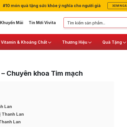
#10 món quà tặng sức khỏe ý nghĩa cho người già
XEM NGA
 Khuyến Mãi
Tin Mới Vivita
Vitamin & Khoáng Chất
Thương Hiệu
Quà Tặng
n – Chuyên khoa Tim mạch
nh Lan
ị Thanh Lan
 Thanh Lan