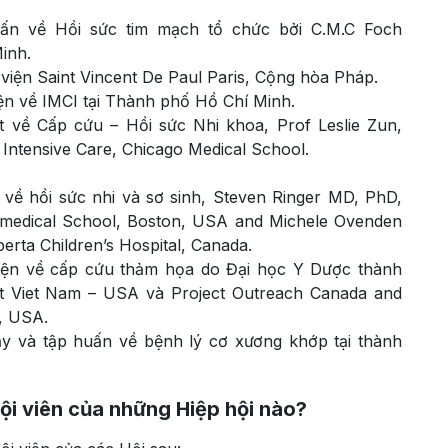
ấn về Hồi sức tim mạch tổ chức bởi C.M.C Foch
inh.
h viện Saint Vincent De Paul Paris, Cộng hòa Pháp.
n về IMCI tại Thành phố Hồ Chí Minh.
 về Cấp cứu – Hồi sức Nhi khoa, Prof Leslie Zun,
Intensive Care, Chicago Medical School.
về hồi sức nhi và sơ sinh, Steven Ringer MD, PhD,
 medical School, Boston, USA and Michele Ovenden
rta Children’s Hospital, Canada.
yện về cấp cứu thảm họa do Đại học Y Dược thành
t Viet Nam – USA và Project Outreach Canada and
, USA.
y và tập huấn về bệnh lý cơ xương khớp tại thành
ội viên của những Hiệp hội nào?