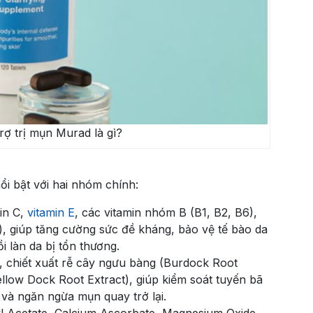
rợ trị mụn Murad là gì?
i bật với hai nhóm chính:
in C,
vitamin E
, các vitamin nhóm B (B1, B2, B6),
), giúp tăng cường sức đề kháng, bảo vệ tế bào da
i làn da bị tổn thương.
, chiết xuất rễ cây ngưu bàng (Burdock Root
ellow Dock Root Extract), giúp kiểm soát tuyến bã
và ngăn ngừa mụn quay trở lại.