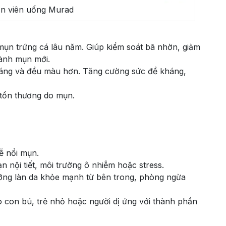
n viên uống Murad
, mụn trứng cá lâu năm. Giúp kiểm soát bã nhờn, giảm
hành mụn mới.
 sáng và đều màu hơn. Tăng cường sức đề kháng,
 tổn thương do mụn.
ễ nổi mụn.
 nội tiết, môi trường ô nhiễm hoặc stress.
ỡng làn da khỏe mạnh từ bên trong, phòng ngừa
 con bú, trẻ nhỏ hoặc người dị ứng với thành phần