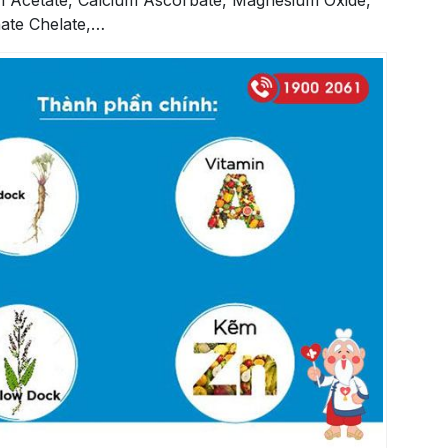
 Acetate, Calcium Ascorbate, Magnesium Oxide,
nate Chelate,…