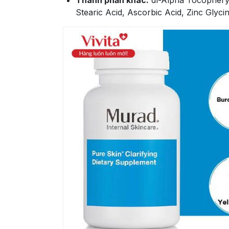
Thành phần khác:
dl-Alpha Tocopheryl
Stearic Acid, Ascorbic Acid, Zinc Glyci