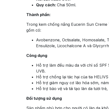
Quy cách:
Chai 50ml.
Thành phần:
Trong kem chống nắng
Eucerin Sun Creme 
gồm có:
Avobenzone, Octisalate, Homosalate, T
Ensulizole, Licochalcone A và Glycyrrh
Công dụng
Hỗ trợ
làm đều màu da với chỉ số SPF 5
UVB.
Hỗ trợ chống lại tác hại của tia HELIVS
Hỗ trợ giảm nguy cơ lão hóa sớm, nám 
Hỗ trợ bảo vệ và tái tạo làn da tươi trẻ
Đối tượng sử dụng
Sản phẩm phù hợp cho người có làn da khô,