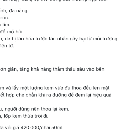
nh, đa năng.
róc.
 tím.
 đổ mồ hôi
n, da bị lão hóa trước tác nhân gây hại từ môi trường
iện tử.
ơn giản, tăng khả năng thẩm thấu sâu vào bên
ẩm và lấy một lượng kem vừa đủ thoa đều lên mặt
ết hợp che chắn khi ra đường để đem lại hiệu quả
u, người dùng nên thoa lại kem.
 lớp kem thừa trôi đi.
ta với giá 420.000/chai 50ml.