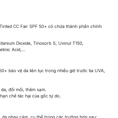
Tinted CC Fair SPF 50+
có chứa thành phần chính
itanium Dioxide, Tinosorb S, Uvinul T150,
etinic Acid,…
0+ bảo vệ da liên tục trong nhiều giờ trước tia UVA,
da, đồi mồi, thâm sạm.
, hạn chế tác hại của gốc tự do.
 da nhạy cảm, cụ thể trong các trường hợp sau: