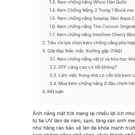
1.3
Kem chống nắng Whoo Hàn Quốc
1.4
Kem Chống Nắng 3 Trong 1 Block.me
1.5
Kem chống nắng Sunplay Skin Aqua 
1.6
Kem chống nắng The Cocoon Original
1.7
Kem chống nắng Innisfree Cherry Bl
2
Tiêu chí lựa chọn kem chống nắng phù hợ
3
Giải đáp thắc mắc thường gặp (FAQ)
3.1
Kem chống nắng vật lý và hóa học kh
3.2
SPF càng cao có tốt không?
3.3
Làm việc trong nhà có cần bôi kem 
3.4
Mua kem chống nắng ở đâu chính hã
4
Kết luận
Ánh nắng mặt trời mang lại nhiều lợi ích nh
từ tia UV làm da nám, sạm, tăng sản sinh m
như hàng rào bảo vệ làn da khỏe mạnh trước 