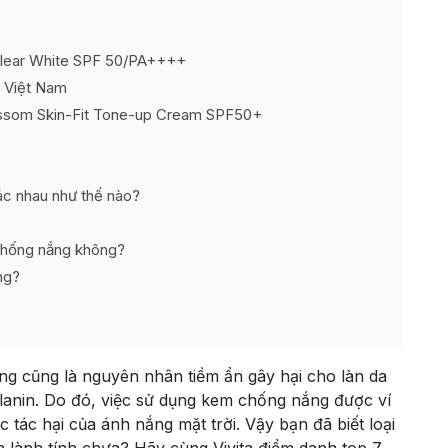
Clear White SPF 50/PA++++
 Việt Nam
ossom Skin-Fit Tone-up Cream SPF50+
p
ác nhau như thế nào?
chống nắng không?
ng?
ưng cũng là nguyên nhân tiềm ẩn gây hại cho làn da
elanin. Do đó, việc sử dụng kem chống nắng được ví
tác hại của ánh nắng mặt trời. Vậy bạn đã biết loại