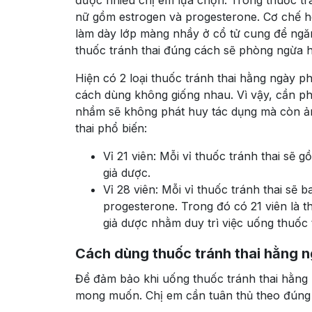
được nhiều chị em lựa chọn. Trong thuốc tr
nữ gồm estrogen và progesterone. Cơ chế h
làm dày lớp màng nhầy ở cổ tử cung để ngăn
thuốc tránh thai đúng cách sẽ phòng ngừa h
Hiện có 2 loại thuốc tránh thai hằng ngày p
cách dùng không giống nhau. Vì vậy, cần phâ
nhầm sẽ không phát huy tác dụng mà còn ản
thai phổ biến:
Vỉ 21 viên: Mỗi vỉ thuốc tránh thai sẽ 
giả dược.
Vỉ 28 viên: Mỗi vỉ thuốc tránh thai sẽ
progesterone. Trong đó có 21 viên là th
giả dược nhằm duy trì việc uống thuốc 
Cách dùng thuốc tránh thai hằng ng
Để đảm bảo khi uống thuốc tránh thai hằng
mong muốn. Chị em cần tuân thủ theo đúng