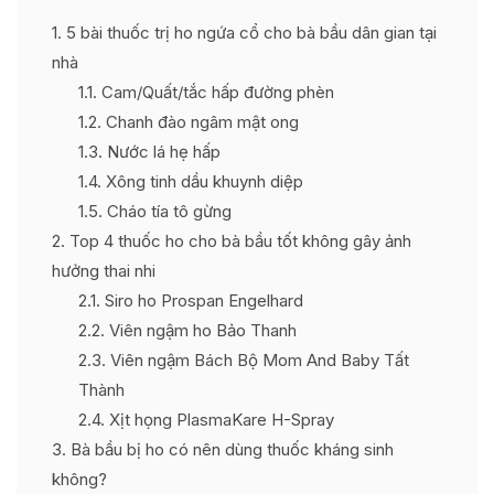
1
5 bài thuốc trị ho ngứa cổ cho bà bầu dân gian tại
nhà
1.1
Cam/Quất/tắc hấp đường phèn
1.2
Chanh đào ngâm mật ong
1.3
Nước lá hẹ hấp
1.4
Xông tinh dầu khuynh diệp
1.5
Cháo tía tô gừng
2
Top 4 thuốc ho cho bà bầu tốt không gây ảnh
hưởng thai nhi
2.1
Siro ho Prospan Engelhard
2.2
Viên ngậm ho Bảo Thanh
2.3
Viên ngậm Bách Bộ Mom And Baby Tất
Thành
2.4
Xịt họng PlasmaKare H-Spray
3
Bà bầu bị ho có nên dùng thuốc kháng sinh
không?