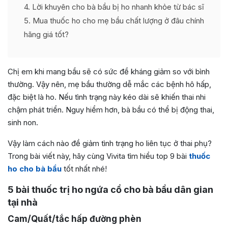
4
Lời khuyên cho bà bầu bị ho nhanh khỏe từ bác sĩ
5
Mua thuốc ho cho mẹ bầu chất lượng ở đâu chính
hãng giá tốt?
Chị em khi mang bầu sẽ có sức đề kháng giảm so với bình
thường. Vậy nên, mẹ bầu thường dễ mắc các bệnh hô hấp,
đặc biệt là ho. Nếu tình trạng này kéo dài sẽ khiến thai nhi
chậm phát triển. Nguy hiểm hơn, bà bầu có thể bị động thai,
sinh non.
Vậy làm cách nào đề giảm tình trạng ho liên tục ở thai phụ?
Trong bài viết này, hãy cùng Vivita tìm hiểu top 9 bài
thuốc
ho cho bà bầu
tốt nhất nhé!
5 bài thuốc trị ho ngứa cổ cho bà bầu dân gian
tại nhà
Cam/Quất/tắc hấp đường phèn