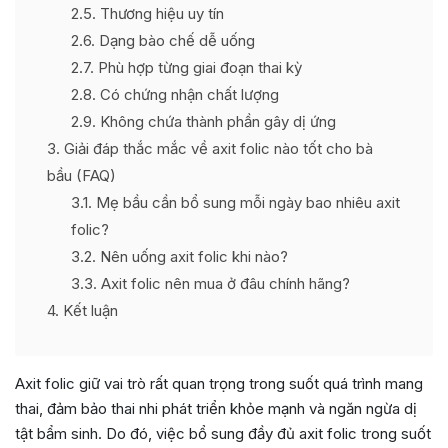
2.5
Thương hiệu uy tín
2.6
Dạng bào chế dễ uống
2.7
Phù hợp từng giai đoạn thai kỳ
2.8
Có chứng nhận chất lượng
2.9
Không chứa thành phần gây dị ứng
3
Giải đáp thắc mắc về axit folic nào tốt cho bà
bầu (FAQ)
3.1
Mẹ bầu cần bổ sung mỗi ngày bao nhiêu axit
folic?
3.2
Nên uống axit folic khi nào?
3.3
Axit folic nên mua ở đâu chính hãng?
4
Kết luận
Axit folic giữ vai trò rất quan trọng trong suốt quá trình mang
thai, đảm bảo thai nhi phát triển khỏe mạnh và ngăn ngừa dị
tật bẩm sinh. Do đó, việc bổ sung đầy đủ axit folic trong suốt