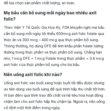
để lựa chọn sản phẩm chất lượng, an toàn.
Mẹ bầu cần bổ sung mỗi ngày bao nhiêu axit
folic?
Theo Viện Y Tế Quốc Gia Hoa Kỳ, FDA khuyến nghị mẹ bầu
cần bổ sung mỗi ngày tối thiểu 600mcg axit folic folate qua
thức ăn và 300 mcg – 400 mcg qua thực phẩm bổ sung.
Thông thường, họ dùng DFE để tính khẩu phần folate tương
đương trong thực phẩm và thực phẩm bổ sung. Chẳng hạn
như,
1 mcg DFE = 1 mcg Folate trong thực phẩm = 0.6 mcg
axit folic của thực phẩm bổ sung cho bà bầu.
Nên uống axit folic khi nào?
Uống axit folic vào buổi sáng hoặc buổi tối đều được nhưng
ưu tiên dùng vào buổi sáng để quá trình hấp thu chất tốt hơn.
Vì ban đêm quá trình trao đổi chất và hệ tiêu hóa hoạt động
chậm làm cho axit folic hấp thu chậm lại. Ngoài ra, nên uống
cố định một thời điểm trong ngày.