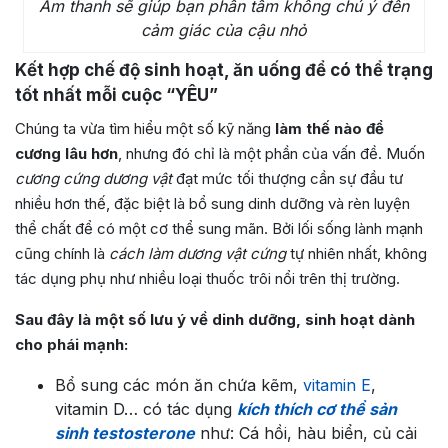
Âm thanh sẽ giúp bạn phân tâm không chú ý đến
cảm giác của cậu nhỏ
Kết hợp chế độ sinh hoạt, ăn uống để có thể trạng
tốt nhất mỗi cuộc “YÊU”
Chúng ta vừa tìm hiểu một số kỹ năng
làm thế nào để
cương lâu hơn
, nhưng đó chỉ là một phần của vấn đề. Muốn
cương cứng dương vật
đạt mức tối thượng cần sự đầu tư
nhiều hơn thế, đặc biệt là bổ sung dinh dưỡng và rèn luyện
thể chất để có một cơ thể sung mãn. Bởi lối sống lành mạnh
cũng chính là
cách làm dương vật cứng
tự nhiên nhất, không
tác dụng phụ như nhiều loại thuốc trôi nổi trên thị trường.
Sau đây là một số lưu ý về dinh dưỡng, sinh hoạt dành
cho phái mạnh:
Bổ sung các món ăn chứa kẽm,
vitamin E
,
vitamin D… có tác dụng
kích thích cơ thể sản
sinh testosterone
như: Cá hồi, hàu biển, củ cải