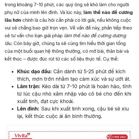
trong khoảng 7-10 phút, các quý ông sẽ khó làm cho người
phụ nữ của mình lên đỉnh. Và lúc này,
làm thế nào để cương
lâu hơn
chính là câu hỏi cần phải có lời giải, nếu không cuộc
vui sẽ chẳng bao giờ trọn vẹn. Về vấn đề này, phần tiếp theo
sẽ tư vấn cho bạn giải pháp
làm thế nào để cương dương
lâu.
Còn bây giờ, chúng ta sẽ cùng tìm hiểu thời gian tổng
của một buổi quan hệ thông thường, có mở bài, thân bài và
kết thúc – được đúc rút từ các số liệu thực tế. Cụ thể:
Khúc dạo đầu:
Cần dành từ 5-25 phút để kích
thích, mơn trớn nhằm tạo cảm xúc và sự ướt át.
Lâm trận:
Kéo dài từ 7-10 phút là hoàn hảo, tính
từ lúc cậu nhỏ xâm nhập vào cô bé cho đến khi
xuất tinh, đạt cực khoái.
Lên đỉnh:
Sau khi xuất tinh xong, cậu bé sẽ xìu
lại, kết thúc cuộc ái ân bình thường.