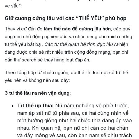
ve sầu”:
Giữ cương cứng lâu với các “THẾ YÊU” phù hợp
Thay vì cứ đắn đo
làm thế nào để cương lâu hơn
, các quý
ông nên chủ động nghiên cứu và chọn riêng cho mình những
tư thế yêu bất bại.
Các tư thế quan hệ tình dục lâu ra
hiện
đang được chia sẻ rất nhiều trên cộng đồng mạng, bạn chỉ
cần thử search sẽ thấy hàng loạt đáp án.
Theo tổng hợp từ nhiều nguồn, có thể liệt kê một số tư thế
yêu nên và không nên sau đây:
3 tư thế lâu ra nên vận dụng:
Tư thế úp thìa:
Nữ nằm nghiêng về phía trước,
nam áp sát nữ từ phía sau, cả hai cùng nhìn về
một hướng giống như hai chiếc thìa đang úp vào
nhau. Khi quan hệ, bạn nữ chỉ cần co hai chân
và đẩy mông về sau, còn bạn nam sẽ chịu trách