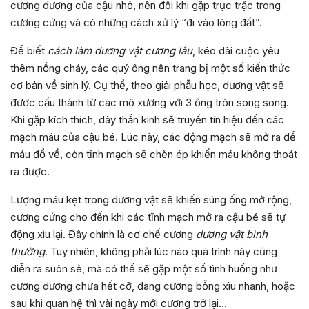
cương dương của cậu nhỏ, nên đôi khi gặp trục trặc trong
cương cứng và có những cách xử lý “đi vào lòng đất”.
Để biết
cách làm dương vật cương lâu
, kéo dài cuộc yêu
thêm nồng cháy, các quý ông nên trang bị một số kiến thức
cơ bản về sinh lý. Cụ thể, theo giải phẫu học, dương vật sẽ
được cấu thành từ các mô xương với 3 ống tròn song song.
Khi gặp kích thích, dây thần kinh sẽ truyền tín hiệu đến các
mạch máu của cậu bé. Lúc này, các động mạch sẽ mở ra để
máu đổ về, còn tĩnh mạch sẽ chèn ép khiến máu không thoát
ra được.
Lượng máu kẹt trong dương vật sẽ khiến súng ống mở rộng,
cương cứng cho đến khi các tĩnh mạch mở ra cậu bé sẽ tự
động xìu lại. Đây chính là cơ chế cương
dương vật bình
thường
. Tuy nhiên, không phải lúc nào quá trình này cũng
diễn ra suôn sẻ, mà có thể sẽ gặp một số tình huống như
cương dương chưa hết cỡ, đang cương bỗng xìu nhanh, hoặc
sau khi quan hệ thì vài ngày mới cương trở lại…