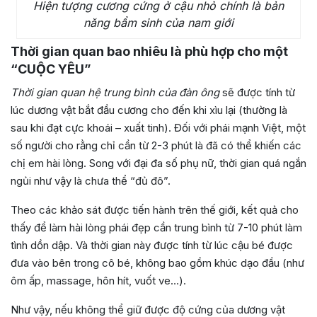
Hiện tượng cương cứng ở cậu nhỏ chính là bản
năng bẩm sinh của nam giới
Thời gian quan bao nhiêu là phù hợp cho một
“CUỘC YÊU”
Thời gian quan hệ trung bình của đàn ông
sẽ được tính từ
lúc dương vật bắt đầu cương cho đến khi xìu lại (thường là
sau khi đạt cực khoái – xuất tinh). Đối với phái mạnh Việt, một
số người cho rằng chỉ cần từ 2-3 phút là đã có thể khiến các
chị em hài lòng. Song với đại đa số phụ nữ, thời gian quá ngắn
ngủi như vậy là chưa thể “đủ đô”.
Theo các khảo sát được tiến hành trên thế giới, kết quả cho
thấy để làm hài lòng phái đẹp cần trung bình từ 7-10 phút làm
tình dồn dập. Và thời gian này được tính từ lúc cậu bé được
đưa vào bên trong cô bé, không bao gồm khúc dạo đầu (như
ôm ấp, massage, hôn hít, vuốt ve…).
Như vậy, nếu không thể giữ được độ cứng của dương vật