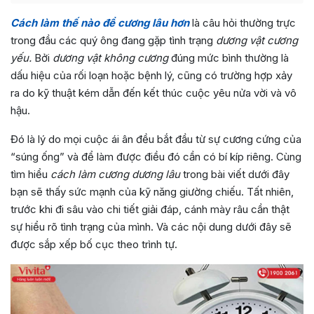
Cách làm thế nào để cương lâu hơn
là câu hỏi thường trực
trong đầu các quý ông đang gặp tình trạng
dương vật cương
yếu.
Bởi
dương vật không cương
đúng mức bình thường là
dấu hiệu của rối loạn hoặc bệnh lý, cũng có trường hợp xảy
ra do kỹ thuật kém dẫn đến kết thúc cuộc yêu nửa vời và vô
hậu.
Đó là lý do mọi cuộc ái ân đều bắt đầu từ sự cương cứng của
“súng ống” và để làm được điều đó cần có bí kíp riêng. Cùng
tìm hiểu
cách làm cương dương lâu
trong bài viết dưới đây
bạn sẽ thấy sức mạnh của kỹ năng giường chiếu. Tất nhiên,
trước khi đi sâu vào chi tiết giải đáp, cánh mày râu cần thật
sự hiểu rõ tình trạng của mình. Và các nội dung dưới đây sẽ
được sắp xếp bố cục theo trình tự.