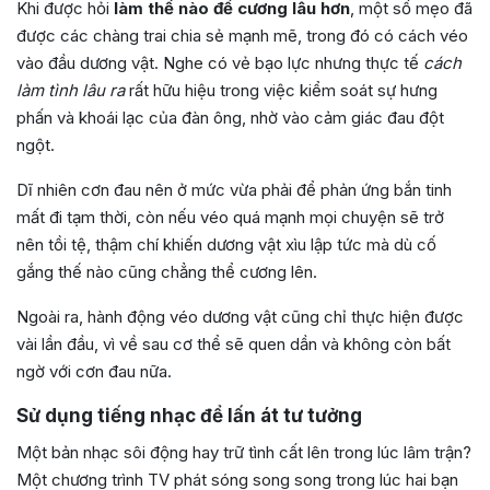
Khi được hỏi
làm thế nào để cương lâu hơn
, một số mẹo đã
được các chàng trai chia sẻ mạnh mẽ, trong đó có cách véo
vào đầu dương vật. Nghe có vẻ bạo lực nhưng thực tế
cách
làm tình lâu ra
rất hữu hiệu trong việc kiểm soát sự hưng
phấn và khoái lạc của đàn ông, nhờ vào cảm giác đau đột
ngột.
Dĩ nhiên cơn đau nên ở mức vừa phải để phản ứng bắn tinh
mất đi tạm thời, còn nếu véo quá mạnh mọi chuyện sẽ trở
nên tồi tệ, thậm chí khiến dương vật xìu lập tức mà dù cố
gắng thế nào cũng chẳng thể cương lên.
Ngoài ra, hành động véo dương vật cũng chỉ thực hiện được
vài lần đầu, vì về sau cơ thể sẽ quen dần và không còn bất
ngờ với cơn đau nữa.
Sử dụng tiếng nhạc để lấn át tư tưởng
Một bản nhạc sôi động hay trữ tình cất lên trong lúc lâm trận?
Một chương trình TV phát sóng song song trong lúc hai bạn