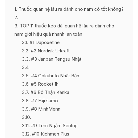
1
Thuốc quan hệ lâu ra dành cho nam có tốt không?
2
3
TOP 11 thuốc kéo dài quan hệ lâu ra dành cho
nam giới hiệu quả nhanh, an toàn
3.1
#1 Dapoxetine
3.2
#2 Nordisk Urkraft
3.3
#3 Janpan Tengsu Nhật
3.4
3.5
#4 Gokubuto Nhật Bản
3.6
#5 Rocket 1h
3.7
#6 Bổ Thận Kanka
3.8
#7 Fuji sumo
3.9
#8 MinhMenn
3.10
3.11
#9 Tem Ngậm Sentrip
3.12
#10 Kichmen Plus