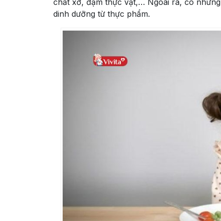
chất xơ, đạm thực vật,… Ngoài ra, có nhữn
dinh dưỡng từ thực phẩm.