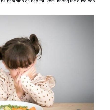
g bé bẩm sinh đã hấp thu kém, không thể dung nạp