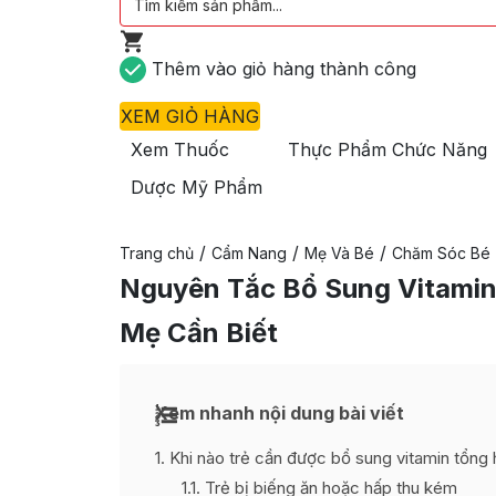
Thêm vào giỏ hàng thành công
XEM GIỎ HÀNG
Xem Thuốc
Thực Phẩm Chức Năng
Dược Mỹ Phẩm
/
/
/
Trang chủ
Cẩm Nang
Mẹ Và Bé
Chăm Sóc Bé
Nguyên Tắc Bổ Sung Vitami
Mẹ Cần Biết
Xem nhanh nội dung bài viết
1
Khi nào trẻ cần được bổ sung vitamin tổng
1.1
Trẻ bị biếng ăn hoặc hấp thu kém