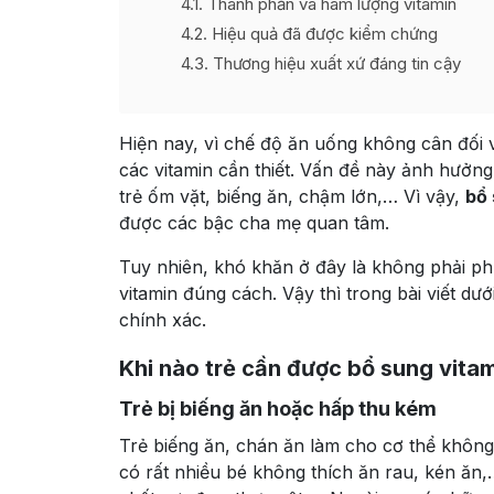
4.1
Thành phần và hàm lượng vitamin
4.2
Hiệu quả đã được kiểm chứng
4.3
Thương hiệu xuất xứ đáng tin cậy
Hiện nay, vì chế độ ăn uống không cân đối v
các vitamin cần thiết. Vấn đề này ảnh hưởng 
trẻ ốm vặt, biếng ăn, chậm lớn,… Vì vậy,
bổ 
được các bậc cha mẹ quan tâm.
Tuy nhiên, khó khăn ở đây là không phải p
vitamin đúng cách. Vậy thì trong bài viết dư
chính xác.
Khi nào trẻ cần được bổ sung vita
Trẻ bị biếng ăn hoặc hấp thu kém
Trẻ biếng ăn, chán ăn làm cho cơ thể không 
có rất nhiều bé không thích ăn rau, kén ăn