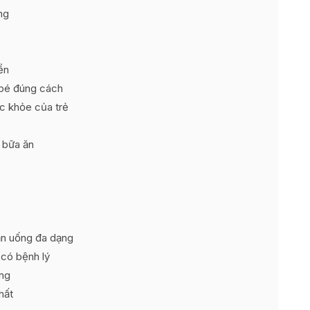
ng
ển
 bé đúng cách
c khỏe của trẻ
u bữa ăn
ăn uống đa dạng
 có bệnh lý
ùng
hất