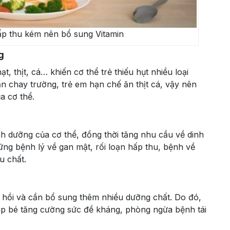
ấp thu kém nên bổ sung Vitamin
g
ạt, thịt, cá… khiến cơ thể trẻ thiếu hụt nhiều loại
ăn chay trường, trẻ em hạn chế ăn thịt cá, vậy nên
a cơ thể.
nh dưỡng của cơ thể, đồng thời tăng nhu cầu về dinh
ng bệnh lý về gan mật, rối loạn hấp thu, bệnh về
u chất.
c hồi và cần bổ sung thêm nhiều dưỡng chất. Do đó,
úp bé tăng cường sức đề kháng, phòng ngừa bệnh tái