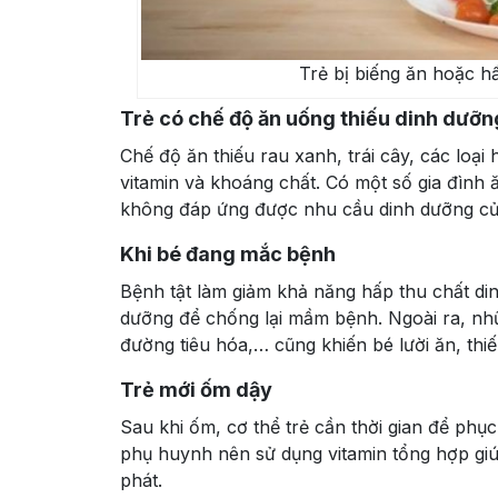
Trẻ bị biếng ăn hoặc h
Trẻ có chế độ ăn uống thiếu dinh dưỡn
Chế độ ăn thiếu rau xanh, trái cây, các loại h
vitamin và khoáng chất. Có một số gia đình 
không đáp ứng được nhu cầu dinh dưỡng củ
Khi bé đang mắc bệnh
Bệnh tật làm giảm khả năng hấp thu chất di
dưỡng để chống lại mầm bệnh. Ngoài ra, nhữ
đường tiêu hóa,… cũng khiến bé lười ăn, thiế
Trẻ mới ốm dậy
Sau khi ốm, cơ thể trẻ cần thời gian để phụ
phụ huynh nên sử dụng vitamin tổng hợp gi
phát.