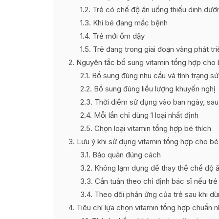
1.2
Trẻ có chế độ ăn uống thiếu dinh dưỡ
1.3
Khi bé đang mắc bệnh
1.4
Trẻ mới ốm dậy
1.5
Trẻ đang trong giai đoạn vàng phát tri
2
Nguyên tắc bổ sung vitamin tổng hợp cho
2.1
Bổ sung đúng nhu cầu và tình trạng sứ
2.2
Bổ sung đúng liều lượng khuyến nghị
2.3
Thời điểm sử dụng vào ban ngày, sa
2.4
Mỗi lần chỉ dùng 1 loại nhất định
2.5
Chọn loại vitamin tổng hợp bé thích
3
Lưu ý khi sử dụng vitamin tổng hợp cho bé
3.1
Bảo quản đúng cách
3.2
Không lạm dụng để thay thế chế độ 
3.3
Cần tuân theo chỉ định bác sĩ nếu trẻ
3.4
Theo dõi phản ứng của trẻ sau khi d
4
Tiêu chí lựa chọn vitamin tổng hợp chuẩn n