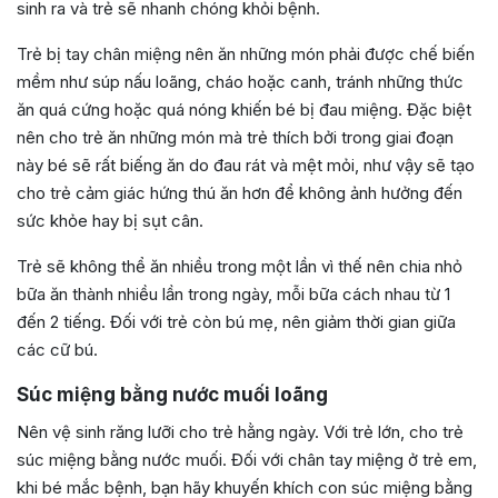
sinh ra và trẻ sẽ nhanh chóng khỏi bệnh.
Trẻ bị tay chân miệng nên ăn những món phải được chế biến
mềm như súp nấu loãng, cháo hoặc canh, tránh những thức
ăn quá cứng hoặc quá nóng khiến bé bị đau miệng. Đặc biệt
nên cho trẻ ăn những món mà trẻ thích bởi trong giai đoạn
này bé sẽ rất biếng ăn do đau rát và mệt mỏi, như vậy sẽ tạo
cho trẻ cảm giác hứng thú ăn hơn để không ảnh hưởng đến
sức khỏe hay bị sụt cân.
Trẻ sẽ không thể ăn nhiều trong một lần vì thế nên chia nhỏ
bữa ăn thành nhiều lần trong ngày, mỗi bữa cách nhau từ 1
đến 2 tiếng. Đối với trẻ còn bú mẹ, nên giảm thời gian giữa
các cữ bú.
Súc miệng bằng nước muối loãng
Nên vệ sinh răng lưỡi cho trẻ hằng ngày. Với trẻ lớn, cho trẻ
súc miệng bằng nước muối.
Đối với chân tay miệng ở trẻ em,
khi bé mắc bệnh, bạn hãy khuyến khích con súc miệng bằng