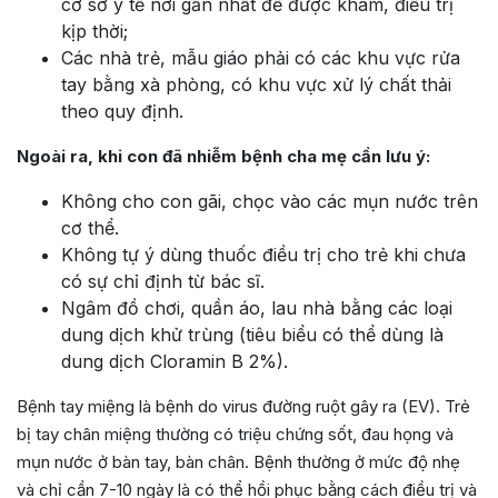
cơ sở y tế nơi gần nhất để được khám, điều trị
kịp thời;
Các nhà trẻ, mẫu giáo phải có các khu vực rửa
tay bằng xà phòng, có khu vực xử lý chất thải
theo quy định.
Ngoài ra, khi con đã nhiễm bệnh cha mẹ cần lưu ý:
Không cho con gãi, chọc vào các mụn nước trên
cơ thể.
Không tự ý dùng thuốc điều trị cho trẻ khi chưa
có sự chỉ định từ bác sĩ.
Ngâm đồ chơi, quần áo, lau nhà bằng các loại
dung dịch khử trùng (tiêu biểu có thể dùng là
dung dịch Cloramin B 2%).
Bệnh tay miệng là bệnh do virus đường ruột gây ra (EV). Trẻ
bị tay chân miệng thường có triệu chứng sốt, đau họng và
mụn nước ở bàn tay, bàn chân. Bệnh thường ở mức độ nhẹ
và chỉ cần 7-10 ngày là có thể hồi phục bằng cách điều trị và