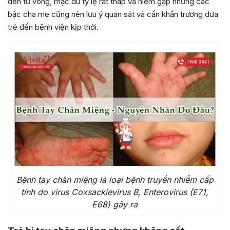
đến tử vong, mặc dù tỷ lệ rất thấp và hiếm gặp nhưng các
bậc cha mẹ cũng nên lưu ý quan sát và cần khẩn trương đưa
trẻ đến bệnh viện kịp thời.
Bệnh tay chân miệng là loại bệnh truyền nhiễm cấp
tính do virus Coxsackievirus B, Enterovirus (E71,
E68) gây ra