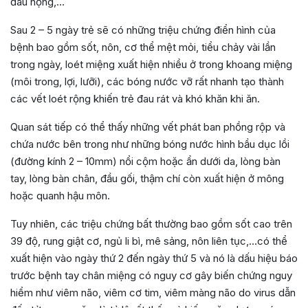
đau họng,…
Sau 2 – 5 ngày trẻ sẽ có những triệu chứng điển hình của
bệnh bao gồm sốt, nôn, cơ thể mệt mỏi, tiểu chảy vài lần
trong ngày, loét miệng
xuất hiện nhiều ở trong khoang miệng
(môi trong, lợi, lưỡi),
các bóng nước vỡ rất nhanh tạo thành
các vết loét rộng khiến trẻ đau rát và khó khăn khi ăn
.
Quan sát tiếp có thể thấy những vết phát ban phồng rộp và
chứa nước bên trong như những bóng nước hình bầu dục lồi
(đường kính 2 – 10mm)
nổi cộm hoặc ẩn dưới da, lòng bàn
tay, lòng bàn chân, đầu gối, thậm chí còn xuất hiện ở mông
hoặc quanh hậu môn.
Tuy nhiên, các triệu chứng bất thường bao gồm sốt cao trên
39 độ, rung giật cơ, ngủ li bì, mê sảng, nôn liên tục,…có thể
xuất hiện vào ngày thứ 2 đến ngày thứ 5 và nó là dấu hiệu báo
trước bệnh tay chân miệng có nguy cơ gây biến chứng nguy
hiểm như viêm não, viêm cơ tim, viêm màng não do virus dẫn