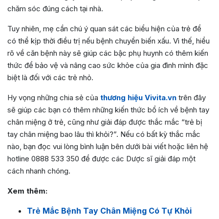
chăm sóc đúng cách tại nhà.
Tuy nhiên, mẹ cần chú ý quan sát các biểu hiện của trẻ để
có thể kịp thời điều trị nếu bệnh chuyển biến xấu. Vì thế, hiểu
rõ về căn bệnh này sẽ giúp các bậc phụ huynh có thêm kiến
thức để bảo vệ và nâng cao sức khỏe của gia đình mình đặc
biệt là đối với các trẻ nhỏ.
Hy vọng những chia sẻ của
thương hiệu Vivita.vn
trên đây
sẽ giúp các bạn có thêm những kiến thức bổ ích về bệnh tay
chân miệng ở trẻ, cũng như giải đáp được thắc mắc “trẻ bị
tay chân miệng bao lâu thì khỏi?”. Nếu có bất kỳ thắc mắc
nào, bạn đọc vui lòng bình luận bên dưới bài viết hoặc liên hệ
hotline 0888 533 350 để được các Dược sĩ giải đáp một
cách nhanh chóng.
Xem thêm:
Trẻ Mắc Bệnh Tay Chân Miệng Có Tự Khỏi