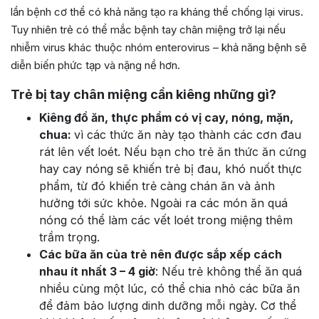
lần bệnh cơ thể có khả năng tạo ra kháng thể chống lại virus.
Tuy nhiên trẻ có thể mắc bệnh tay chân miệng trở lại nếu
nhiễm virus khác thuộc nhóm enterovirus – khả năng bệnh sẽ
diễn biến phức tạp và nặng nề hơn.
Trẻ bị tay chân miệng cần kiêng những gì?
Kiêng đồ ăn, thực phẩm có vị cay, nóng, mặn,
chua:
vì các thức ăn này tạo thành các cơn đau
rát lên vết loét
. Nếu bạn cho trẻ ăn thức ăn cứng
hay cay nóng sẽ khiến trẻ bị đau, khó nuốt thực
phẩm, từ đó khiến trẻ càng chán ăn và ảnh
hưởng tới sức khỏe. Ngoài ra các món ăn quá
nóng có thể làm các vết loét trong miệng thêm
trầm trọng.
Các bữa ăn của trẻ nên được sắp xếp cách
nhau ít nhất 3 – 4 giờ
: Nếu trẻ không thể ăn quá
nhiều cùng một lúc, có thể chia nhỏ các bữa ăn
để đảm bảo lượng dinh dưỡng mỗi ngày. Cơ thể