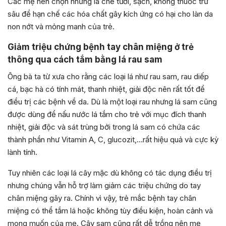
Các mẹ nên chọn những lá chè tươi, sạch, không thuốc trừ
sâu để hạn chế các hóa chất gây kích ứng có hại cho làn da
non nớt và mỏng manh của trẻ.
Giảm triệu chứng bệnh tay chân miệng ở trẻ
thông qua cách tắm bằng lá rau sam
Ông bà ta từ xưa cho rằng các loại lá như rau sam, rau diếp
cá, bạc hà có tính mát, thanh nhiệt, giải độc nên rất tốt để
điều trị các bệnh về da. Dù là một loại rau nhưng lá sam cũng
được dùng để nấu nước lá tắm cho trẻ với mục đích thanh
nhiệt, giải độc và sát trùng bởi trong lá sam có chứa các
thành phần như Vitamin A, C, glucozit,…rất hiệu quả và cực kỳ
lành tính.
Tuy nhiên các loại lá cây mặc dù không có tác dụng điều trị
nhưng chúng vẫn hỗ trợ làm giảm các triệu chứng do tay
chân miệng gây ra. Chính vì vậy, trẻ mắc bệnh tay chân
miệng có thể tắm lá hoặc không tùy điều kiện, hoàn cảnh và
mong muốn của mẹ. Cây sam cũng rất dễ trồng nên mẹ