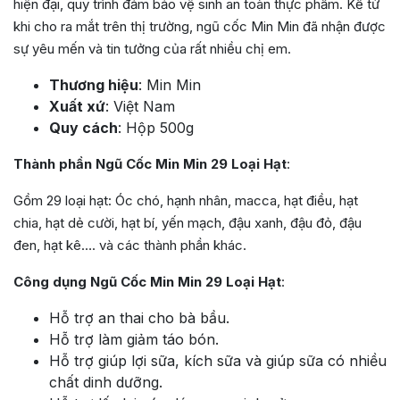
hiện đại, quy trình đảm bảo vệ sinh an toàn thực phẩm. Kể từ
khi cho ra mắt trên thị trường, ngũ cốc Min Min đã nhận được
sự yêu mến và tin tưởng của rất nhiều chị em.
Thương hiệu
: Min Min
Xuất xứ
: Việt Nam
Quy cách
: Hộp 500g
Thành phần Ngũ Cốc Min Min 29 Loại Hạt
:
Gồm 29 loại hạt: Óc chó, hạnh nhân, macca, hạt điều, hạt
chia, hạt dẻ cười, hạt bí, yến mạch, đậu xanh, đậu đỏ, đậu
đen, hạt kê…. và các thành phần khác.
Công dụng Ngũ Cốc Min Min 29 Loại Hạt
:
Hỗ trợ an thai cho bà bầu.
Hỗ trợ làm giảm táo bón.
Hỗ trợ giúp lợi sữa, kích sữa và giúp sữa có nhiều
chất dinh dưỡng.