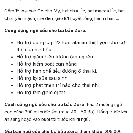
Gồm 15 loại hạt: Óc chó Mỹ, hạt chia Úc, hạt macca Úc, hạt
chia, yến mạch, mè đen, gạo lứt huyết rồng, hạnh nhân,…
Công dụng ngũ cốc cho bà bầu Zera
:
Hỗ trợ cung cấp 22 loại vitamin thiết yếu cho cơ
thể của mẹ bầu.
Hỗ trợ giảm hiện tượng ốm nghén.
Hỗ trợ kiểm soát cân bằng.
Hỗ trợ hạn chế tiểu đường ở thai kì.
Hỗ trợ lợi sữa sau sinh.
Hỗ trợ phát triển trí não cho thai nhi.
Hỗ trợ làm giảm dị tật.
Cách uống ngũ cốc cho bà bầu Zera
: Pha 2 muỗng ngũ
cốc cùng 200 ml nước ấm (mức 40 – 50 độ). Uống trước khi
ăn sáng hoặc vào buổi tối trước khi đi ngủ.
Giá bán ngũ cốc cho bà bầu Zera tham khảo
: 295.000