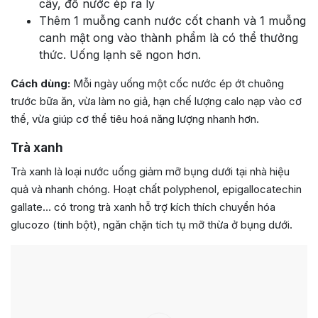
cây, đổ nước ép ra ly
Thêm 1 muỗng canh nước cốt chanh và 1 muỗng
canh mật ong vào thành phẩm là có thể thưởng
thức. Uống lạnh sẽ ngon hơn.
Cách dùng:
Mỗi ngày uống một cốc nước ép ớt chuông
trước bữa ăn, vừa làm no giả, hạn chế lượng calo nạp vào cơ
thể, vừa giúp cơ thể tiêu hoá năng lượng nhanh hơn.
Trà xanh
Trà xanh là loại nước uống giảm mỡ bụng dưới tại nhà hiệu
quả và nhanh chóng. Hoạt chất polyphenol, epigallocatechin
gallate… có trong trà xanh hỗ trợ kích thích chuyển hóa
glucozo (tinh bột), ngăn chặn tích tụ mỡ thừa ở bụng dưới.