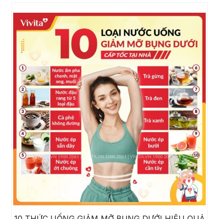
10 THỨC UỐNG GIẢM MỠ BỤNG DƯỚI HIỆU QUẢ