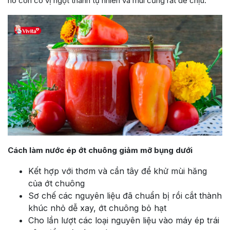
nó còn có vị ngọt thanh tự nhiên và mùi cũng rất dễ chịu.
Cách làm nước ép ớt chuông giảm mỡ bụng dưới
Kết hợp với thơm và cần tây để khử mùi hăng
của ớt chuông
Sơ chế các nguyên liệu đã chuẩn bị rồi cắt thành
khúc nhỏ dễ xay, ớt chuông bỏ hạt
Cho lần lượt các loại nguyên liệu vào máy ép trái