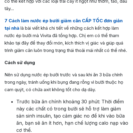
có thể kết hợp với các loại trái cây ít ngọt như thơm, táo, dâu
tây…
7 Cách làm nước ép bưởi giảm cân CẤP TỐC đơn giản
tại nhà
là bài viết khá chi tiết về những cách kết hợp làm
nước ép bưởi mà Vivita đã tổng hợp. Chị em có thể tham
khảo tại đây để thay đổi món, kích thích vị giác và giúp quá
trình giảm cân luôn trong trạng thái thoải mái nhất có thể nhé.
Cách sử dụng
Nên sử dụng nước ép bưởi trước và sau khi ăn 3 bữa chính
trong ngày, tránh uống khi bụng đang rỗng vì bưởi thuộc họ
cam quýt, có chứa axit không tốt cho dạ dày.
Trước bữa ăn chính khoảng 30 phút: Thời điểm
này các chất có trong bưởi sẽ hỗ trợ làm giảm
sản sinh insulin, tạo cảm giác no để khi vào bữa
ăn, bạn sẽ ăn ít hơn, hạn chế lượng calo nạp vào
cơ thể.