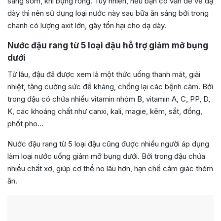
sáng sớm, khi bụng rỗng. Tuy nhiên, nếu bạn có vấn đề về dạ
dày thì nên sử dụng loại nước này sau bữa ăn sáng bởi trong
chanh có lượng axit lớn, gây tổn hại cho dạ dày.
Nước đậu rang từ 5 loại đậu hỗ trợ giảm mỡ bụng
dưới
Từ lâu, đậu đã được xem là một thức uống thanh mát, giải
nhiệt, tăng cường sức đề kháng, chống lại các bệnh cảm. Bởi
trong đậu có chứa nhiều vitamin nhóm B, vitamin A, C, PP, D,
K, các khoáng chất như canxi, kali, magie, kẽm, sắt, đồng,
phốt pho…
Nước đậu rang từ 5 loại đậu cũng được nhiều người áp dụng
làm loại nước uống giảm mỡ bụng dưới. Bởi trong đậu chứa
nhiều chất xơ, giúp cơ thể no lâu hơn, hạn chế cảm giác thèm
ăn.