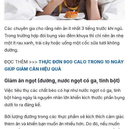
Các chuyên gia cho rằng nên ăn ít nhất 3 tiếng trước khi ngủ.
Trong trường hợp đói bụng vào đêm khuya thì chỉ nên ăn nhẹ
một ít rau xanh, trái cây hoặc uống một cốc sữa tươi không
đường.
ĐỌC THÊM >>>
THỰC ĐƠN 900 CALO TRONG 10 NGÀY
GIÚP GIẢM CÂN HIỆU QUẢ
Giảm ăn ngọt (đường, nước ngọt có ga, tinh bột)
Việc tiêu thụ các chất béo có hại như nước ngọt có ga, tinh
bột hàng ngày là nguyên nhân lớn khiến kích thước phần bụng
dưới to ra đáng kể.
Bởi lượng đường trong các thực phẩm sẽ kích thích cảm giác
thèm ăn và khiến bạn muốn ăn nhiều hơn. Do đó, nếu muốn