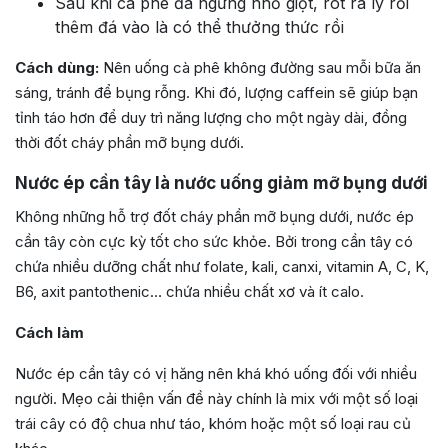
Sau khi cà phê đã ngưng nhỏ giọt, rót ra ly rồi
thêm đá vào là có thể thưởng thức rồi
Cách dùng:
Nên uống cà phê không đường sau mỗi bữa ăn
sáng, tránh để bụng rỗng. Khi đó, lượng caffein sẽ giúp bạn
tỉnh táo hơn để duy trì năng lượng cho một ngày dài, đồng
thời đốt cháy phần mỡ bụng dưới.
Nước ép cần tây là nước uống giảm mỡ bụng dưới
Không những hỗ trợ đốt cháy phần mỡ bụng dưới, nước ép
cần tây còn cực kỳ tốt cho sức khỏe. Bởi trong cần tây có
chứa nhiều dưỡng chất như folate, kali, canxi, vitamin A, C, K,
B6, axit pantothenic… chứa nhiều chất xơ và ít calo.
Cách làm
Nước ép cần tây có vị hăng nên khá khó uống đối với nhiều
người. Mẹo cải thiện vấn đề này chính là mix với một số loại
trái cây có độ chua như táo, khóm hoặc một số loại rau củ