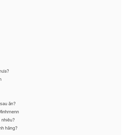
hưa?
n
sau ăn?
 Minhmenn
 nhiêu?
nh hãng?