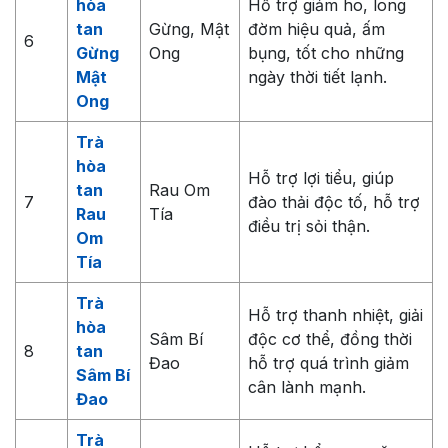
hòa
Hỗ trợ giảm ho, long
tan
Gừng, Mật
đờm hiệu quả, ấm
6
Gừng
Ong
bụng, tốt cho những
Mật
ngày thời tiết lạnh.
Ong
Trà
hòa
Hỗ trợ lợi tiểu, giúp
tan
Rau Om
7
đào thải độc tố, hỗ trợ
Rau
Tía
điều trị sỏi thận.
Om
Tía
Trà
Hỗ trợ thanh nhiệt, giải
hòa
Sâm Bí
độc cơ thể, đồng thời
8
tan
Đao
hỗ trợ quá trình giảm
Sâm Bí
cân lành mạnh.
Đao
Trà