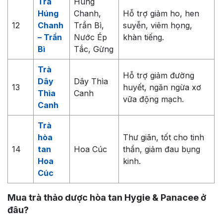
Trà
Húng
Húng
Chanh,
Hỗ trợ giảm ho, hen
12
Chanh
Trần Bì,
suyễn, viêm họng,
– Trần
Nước Ép
khàn tiếng.
Bì
Tắc, Gừng
Trà
Hỗ trợ giảm đường
Dây
Dây Thìa
13
huyết, ngăn ngừa xơ
Thìa
Canh
vữa động mạch.
Canh
Trà
hòa
Thư giãn, tốt cho tinh
14
tan
Hoa Cúc
thần, giảm đau bụng
Hoa
kinh.
Cúc
Mua trà thảo dược hòa tan Hygie & Panacee ở
đâu?