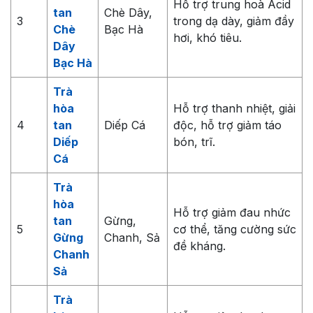
Hỗ trợ trung hoà Acid
tan
Chè Dây,
3
trong dạ dày, giảm đầy
Chè
Bạc Hà
hơi, khó tiêu.
Dây
Bạc Hà
Trà
hòa
Hỗ trợ thanh nhiệt, giải
4
tan
Diếp Cá
độc, hỗ trợ giảm táo
Diếp
bón, trĩ.
Cá
Trà
hòa
Hỗ trợ giảm đau nhức
tan
Gừng,
5
cơ thể, tăng cường sức
Gừng
Chanh, Sả
đề kháng.
Chanh
Sả
Trà