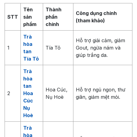
Tên
Thành
Công dụng chính
STT
sản
phần
(tham khảo)
phẩm
chính
Trà
Hỗ trợ giải cảm, giảm
hòa
1
Tía Tô
Gout, ngừa nám và
tan
giúp trắng da.
Tía Tô
Trà
hòa
tan
Hoa Cúc,
Hỗ trợ ngủ ngon, thư
2
Hoa
Nụ Hoè
giãn, giảm mệt mỏi.
Cúc
Nụ
Hoè
Trà
hòa