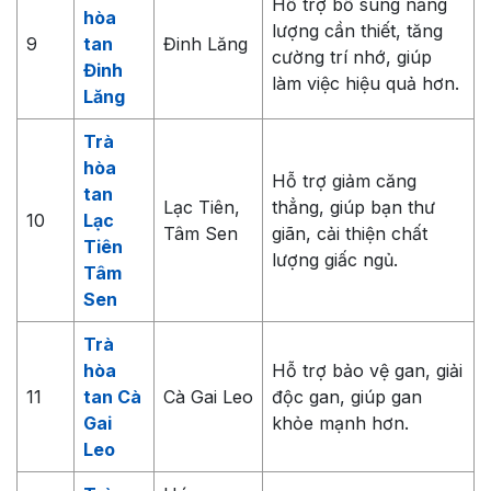
Hỗ trợ bổ sung năng
hòa
lượng cần thiết, tăng
9
tan
Đinh Lăng
cường trí nhớ, giúp
Đinh
làm việc hiệu quả hơn.
Lăng
Trà
hòa
Hỗ trợ giảm căng
tan
Lạc Tiên,
thẳng, giúp bạn thư
10
Lạc
Tâm Sen
giãn, cải thiện chất
Tiên
lượng giấc ngủ.
Tâm
Sen
Trà
hòa
Hỗ trợ bảo vệ gan, giải
11
tan Cà
Cà Gai Leo
độc gan, giúp gan
Gai
khỏe mạnh hơn.
Leo