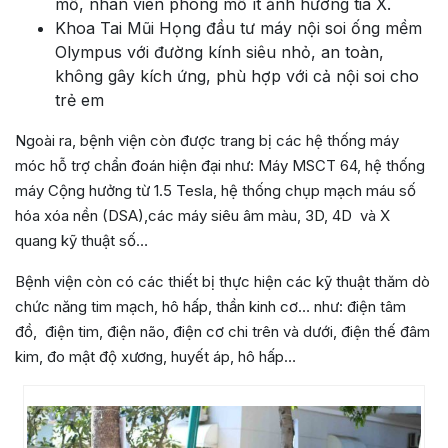
mổ, nhân viên phòng mổ ít ảnh hưởng tia X.
Khoa Tai Mũi Họng đầu tư máy nội soi ống mềm
Olympus với đường kính siêu nhỏ, an toàn,
không gây kích ứng, phù hợp với cả nội soi cho
trẻ em
Ngoài ra, bệnh viện còn được trang bị các hệ thống máy
móc hỗ trợ chẩn đoán hiện đại như: Máy MSCT 64, hệ thống
máy Cộng hưởng từ 1.5 Tesla, hệ thống chụp mạch máu số
hóa xóa nền (DSA),các máy siêu âm màu, 3D, 4D và X
quang kỹ thuật số…
Bệnh viện còn có các thiết bị thực hiện các kỹ thuật thăm dò
chức năng tim mạch, hô hấp, thần kinh cơ… như: điện tâm
đồ, điện tim, điện não, điện cơ chi trên và dưới, điện thế đâm
kim, đo mật độ xương, huyết áp, hô hấp…