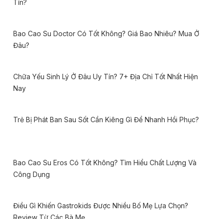
Tín?
Bao Cao Su Doctor Có Tốt Không? Giá Bao Nhiêu? Mua Ở
Đâu?
Chữa Yếu Sinh Lý Ở Đâu Uy Tín? 7+ Địa Chỉ Tốt Nhất Hiện
Nay
Trẻ Bị Phát Ban Sau Sốt Cần Kiêng Gì Để Nhanh Hồi Phục?
Bao Cao Su Eros Có Tốt Không? Tìm Hiểu Chất Lượng Và
Công Dụng
Điều Gì Khiến Gastrokids Được Nhiều Bố Mẹ Lựa Chọn?
Review Từ Các Bà Mẹ