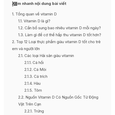
Xem nhanh nội dung bài viết
1
Tổng quan về vitamin D
1.1
Vitamin D là gì?
1.2
Cần bổ sung bao nhiêu vitamin D mỗi ngày?
1.3
Làm gì để cơ thể hấp thu vitamin D tốt hơn?
2
Top 12 Loại thực phẩm giàu vitamin D tốt cho trẻ
em và người lớn
2.1
Các loại Hải sản giàu vitamin
2.1.1
Cá hồi
2.1.2
Cá Mòi
2.1.3
Cá trích
2.1.4
Hàu
2.1.5
Tôm
2.2
Nguồn Vitamin D Có Nguồn Gốc Từ Động
Vật Trên Cạn
2.2.1
Trứng