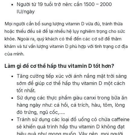
Người từ 19 tuổi trở nên: cần 1500 – 2000
IU/ngày
Mọi người cần bổ sung lượng vitamin D vừa đủ, tránh thừa
hoặc thiếu đều sẽ để lại nhiều hệ lụy nghiêm trọng cho sức
khỏe. Ngoài ra, quý khách có thể đến các cơ sở để thăm
khám và tư vấn lượng vitamin D phù hợp với tình trạng cơ địa
của mình.
Làm gì để cơ thể hấp thu vitamin D tốt hơn?
Tăng cường tiếp xúc với ánh nắng mặt trời sáng
sớm để giúp cơ thể hấp thụ vitamin D một cách
tốt nhất.
Sử dụng các thực phẩm giàu canxi trong bữa ăn
hàng ngày như: cá hồi, cá trích, hàu, tôm, lòng
đỏ trứng, ngũ cốc,….
Tránh sử dụng các loại đồ uống có chứa caffeine
sẽ khiến quá trình hấp thu vitamin D không đạt
hiệu quả như mong muốn. Vậy nên, mọi người