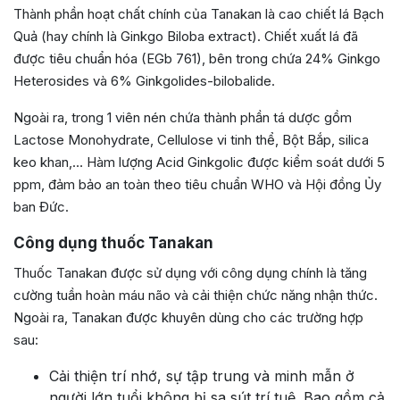
Thành phần hoạt chất chính của Tanakan là cao chiết lá Bạch
Quả (hay chính là Ginkgo Biloba extract). Chiết xuất lá đã
được tiêu chuẩn hóa (EGb 761), bên trong chứa 24% Ginkgo
Heterosides và 6% Ginkgolides-bilobalide.
Ngoài ra, trong 1 viên nén chứa thành phần tá dược gồm
Lactose Monohydrate, Cellulose vi tinh thể, Bột Bắp, silica
keo khan,… Hàm lượng Acid Ginkgolic được kiểm soát dưới 5
ppm, đảm bảo an toàn theo tiêu chuẩn WHO và Hội đồng Ủy
ban Đức.
Công dụng thuốc Tanakan
Thuốc Tanakan được sử dụng với công dụng chính là tăng
cường tuần hoàn máu não và cải thiện chức năng nhận thức.
Ngoài ra, Tanakan được khuyên dùng cho các trường hợp
sau:
Cải thiện trí nhớ, sự tập trung và minh mẫn ở
người lớn tuổi không bị sa sút trí tuệ. Bao gồm cả