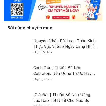
Bài cùng chuyên mục
Nguyên Nhân Rối Loạn Thần Kinh
Thực Vật: Vì Sao Ngày Càng Nhiều
Người Mắc?
30/03/2026
Cách Dùng Thuốc Bổ Não
Cebraton: Nên Uống Trước Hay
Sau Bữa Ăn
25/02/2026
[Giải Đáp] Thuốc Bổ Não Uống
Lúc Nào Tốt Nhất Cho Não Bộ
23/02/2026