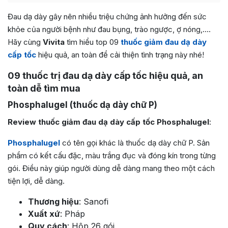
Đau dạ dày gây nên nhiều triệu chứng ảnh hưởng đến sức
khỏe của người bệnh như đau bụng, trào ngược, ợ nóng,….
Hãy cùng
Vivita
tìm hiểu top 09
thuốc giảm đau dạ dày
cấp tốc
hiệu quả, an toàn để cải thiện tình trạng này nhé!
09 thuốc trị đau dạ dày cấp tốc hiệu quả, an
toàn dễ tìm mua
Phosphalugel (thuốc dạ dày chữ P)
Review thuốc giảm đau dạ dày cấp tốc Phosphalugel
:
Phosphalugel
có tên gọi khác là thuốc dạ dày chữ P. Sản
phẩm có kết cấu đặc, màu trắng đục và đóng kín trong từng
gói. Điều này giúp người dùng dễ dàng mang theo một cách
tiện lợi, dễ dàng.
Thương hiệu
: Sanofi
Xuất xứ
: Pháp
Quy cách
: Hộp 26 gói