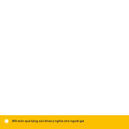
#10 món quà tặng sức khỏe ý nghĩa cho người già