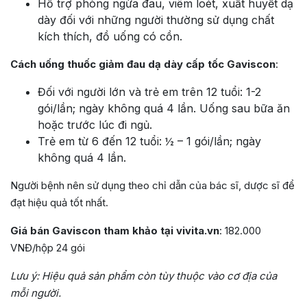
Hỗ trợ phòng ngừa đau, viêm loét, xuất huyết dạ
dày đối với những người thường sử dụng chất
kích thích, đồ uống có cồn.
Cách uống thuốc giảm đau dạ dày cấp tốc Gaviscon
:
Đối với người lớn và trẻ em trên 12 tuổi: 1-2
gói/lần; ngày không quá 4 lần. Uống sau bữa ăn
hoặc trước lúc đi ngủ.
Trẻ em từ 6 đến 12 tuổi: ½ – 1 gói/lần; ngày
không quá 4 lần.
Người bệnh nên sử dụng theo chỉ dẫn của bác sĩ, dược sĩ để
đạt hiệu quả tốt nhất.
Giá bán Gaviscon tham khảo tại vivita.vn
: 182.000
VNĐ/hộp 24 gói
Lưu ý: Hiệu quả sản phẩm còn tùy thuộc vào cơ địa của
mỗi người.