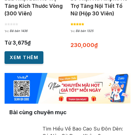
Tăng Kích Thước Vòng
Trợ Tăng Nội Tiết Tố
(300 Viên)
Nữ (Hộp 30 Viên)
Đã bán 1436
Đã bán 1325
Từ
3,675
₫
230,000
₫
XEM THÊM
Bài cùng chuyên mục
Tìm Hiểu Về Bao Cao Su Đôn Dên: