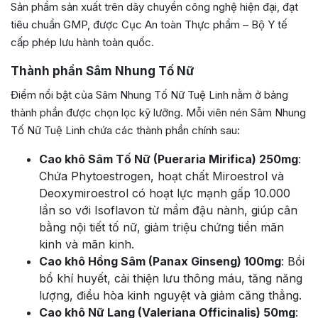
Sản phẩm sản xuất trên dây chuyền công nghệ hiện đại, đạt
tiêu chuẩn GMP, được Cục An toàn Thực phẩm – Bộ Y tế
cấp phép lưu hành toàn quốc.
Thành phần Sâm Nhung Tố Nữ
Điểm nổi bật của Sâm Nhung Tố Nữ Tuệ Linh nằm ở bảng
thành phần được chọn lọc kỹ lưỡng. Mỗi viên nén Sâm Nhung
Tố Nữ Tuệ Linh chứa các thành phần chính sau:
Cao khô Sâm Tố Nữ (Pueraria Mirifica) 250mg
:
Chứa Phytoestrogen, hoạt chất Miroestrol và
Deoxymiroestrol có hoạt lực mạnh gấp 10.000
lần so với Isoflavon từ mầm đậu nành, giúp cân
bằng nội tiết tố nữ, giảm triệu chứng tiền mãn
kinh và mãn kinh.
Cao khô Hồng Sâm (Panax Ginseng) 100mg
: Bồi
bổ khí huyết, cải thiện lưu thông máu, tăng năng
lượng, điều hòa kinh nguyệt và giảm căng thẳng.
Cao khô Nữ Lang (Valeriana Officinalis) 50mg
: