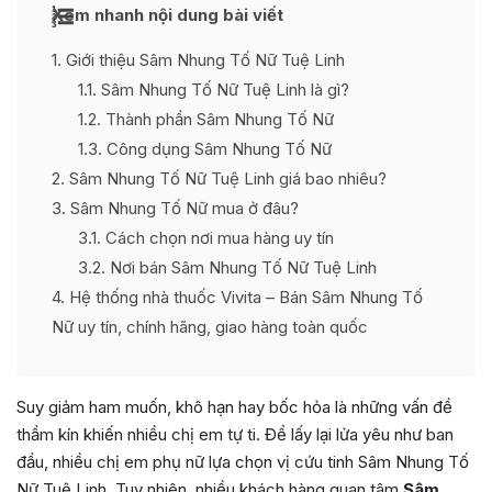
Xem nhanh nội dung bài viết
1
Giới thiệu Sâm Nhung Tố Nữ Tuệ Linh
1.1
Sâm Nhung Tố Nữ Tuệ Linh là gì?
1.2
Thành phần Sâm Nhung Tố Nữ
1.3
Công dụng Sâm Nhung Tố Nữ
2
Sâm Nhung Tố Nữ Tuệ Linh giá bao nhiêu?
3
Sâm Nhung Tố Nữ mua ở đâu?
3.1
Cách chọn nơi mua hàng uy tín
3.2
Nơi bán Sâm Nhung Tố Nữ Tuệ Linh
4
Hệ thống nhà thuốc Vivita – Bán Sâm Nhung Tố
Nữ uy tín, chính hãng, giao hàng toàn quốc
Suy giảm ham muốn, khô hạn hay bốc hỏa là những vấn đề
thầm kín khiến nhiều chị em tự ti. Để lấy lại lửa yêu như ban
đầu, nhiều chị em phụ nữ lựa chọn vị cứu tinh Sâm Nhung Tố
Nữ Tuệ Linh. Tuy nhiên, nhiều khách hàng quan tâm
Sâm