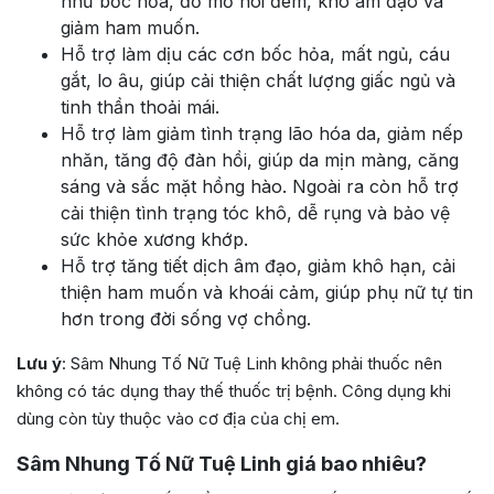
như bốc hỏa, đổ mồ hôi đêm, khô âm đạo và
giảm ham muốn.
Hỗ trợ làm dịu các cơn bốc hỏa, mất ngủ, cáu
gắt, lo âu, giúp cải thiện chất lượng giấc ngủ và
tinh thần thoải mái.
Hỗ trợ làm giảm tình trạng lão hóa da, giảm nếp
nhăn, tăng độ đàn hồi, giúp da mịn màng, căng
sáng và sắc mặt hồng hào. Ngoài ra còn hỗ trợ
cải thiện tình trạng tóc khô, dễ rụng và bảo vệ
sức khỏe xương khớp.
Hỗ trợ tăng tiết dịch âm đạo, giảm khô hạn, cải
thiện ham muốn và khoái cảm, giúp phụ nữ tự tin
hơn trong đời sống vợ chồng.
Lưu ý
: Sâm Nhung Tố Nữ Tuệ Linh không phải thuốc nên
không có tác dụng thay thế thuốc trị bệnh. Công dụng khi
dùng còn tùy thuộc vào cơ địa của chị em.
Sâm Nhung Tố Nữ Tuệ Linh giá bao nhiêu?