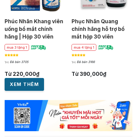
Phúc Nhãn Khang viên
Phục Nhãn Quang
uống bổ mắt chính
chính hãng hỗ trợ bổ
hãng | Hộp 30 viên
mắt hộp 30 viên
mua 3 tặng 1
mua 4 tặng 1
Đã bán 3705
Đã bán 3166
Từ
220,000
₫
Từ
390,000
₫
XEM THÊM