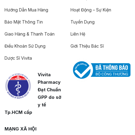
Hướng Dẫn Mua Hàng
Hoạt Động – Sự Kiện
Bảo Mật Thông Tin
Tuyển Dụng
Giao Hàng & Thanh Toán
Liên Hệ
Điều Khoản Sử Dụng
Giới Thiệu Bác Sĩ
Dược Sĩ Vivita
Vivita
Pharmacy
Đạt Chuẩn
GPP do sở
y tế
Tp.HCM cấp
MẠNG XÃ HỘI