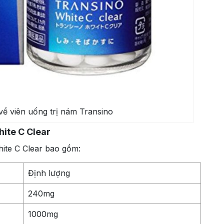
về viên uống trị nám Transino
ite C Clear
ite C Clear bao gồm:
Định lượng
240mg
1000mg